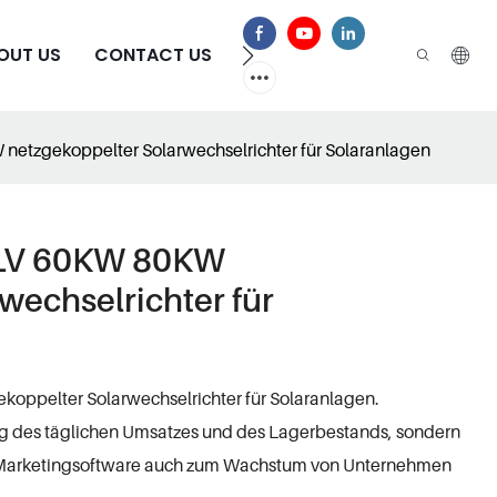
OUT US
CONTACT US
HÄUFIG GESTELLTE FRAGEN
etzgekoppelter Solarwechselrichter für Solaranlagen
-LV 60KW 80KW
wechselrichter für
ppelter Solarwechselrichter für Solaranlagen.
tung des täglichen Umsatzes und des Lagerbestands, sondern
und Marketingsoftware auch zum Wachstum von Unternehmen