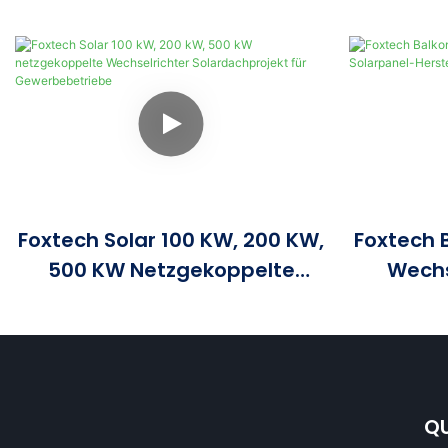
Foxtech Solar 100 KW, 200 KW,
Foxtech 
500 KW Netzgekoppelte
Wechs
Wechselrichter
Solarpa
Solardachprojekt Für
Gewerbebetriebe
QU