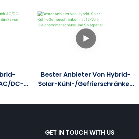
brid-
Bester Anbieter Von Hybrid-
 AC/DC-
Solar-Kühl-/Gefrierschränken
BTU/18000
Mit 12-Volt-
ersteller
Gleichstromanschluss Und
Solarpanel
GET IN TOUCH WITH US