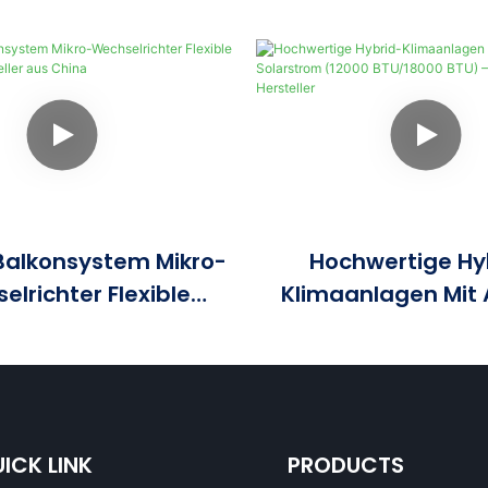
Balkonsystem Mikro-
Hochwertige Hy
elrichter Flexible
Klimaanlagen Mit
nel-Hersteller Aus
Solarstrom (12000 
China
BTU) – Direkt Vom H
ICK LINK
PRODUCTS