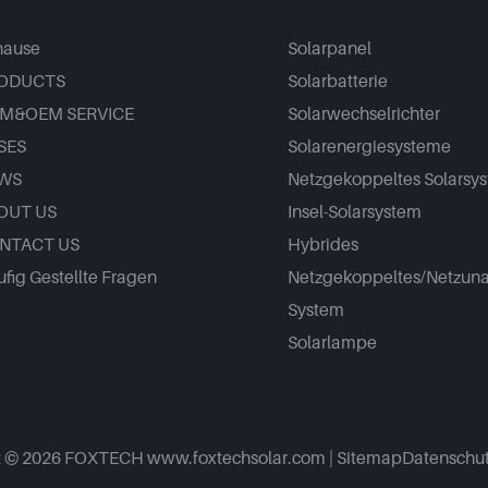
hause
Solarpanel
ODUCTS
Solarbatterie
M&OEM SERVICE
Solarwechselrichter
SES
Solarenergiesysteme
WS
Netzgekoppeltes Solarsy
OUT US
Insel-Solarsystem
NTACT US
Hybrides
fig Gestellte Fragen
Netzgekoppeltes/netzun
System
Solarlampe
t © 2026 FOXTECH www.foxtechsolar.com
|
Sitemap
Datenschutz