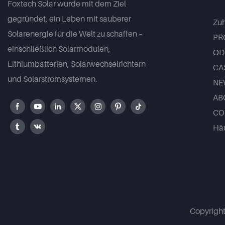
Foxtech Solar wurde mit dem Ziel
gegründet, ein Leben mit sauberer
Zu
Solarenergie für die Welt zu schaffen –
PR
einschließlich Solarmodulen,
OD
Lithiumbatterien, Solarwechselrichtern
CA
und Solarstromsystemen.
NE
AB
CO
Häu
Copyrigh