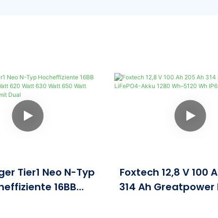
iger Tier1 Neo N-Typ
Foxtech 12,8 V 100 
effiziente 16BB
314 Ah Greatpower 
en 590 Watt 620 Watt
Akku 1280 Wh–5120
 650 Watt Bifaziales
Energiespeic