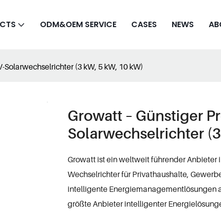
CTS
ODM&OEM SERVICE
CASES
NEWS
AB
V-Solarwechselrichter (3 kW, 5 kW, 10 kW)
Growatt – Günstiger Pr
Solarwechselrichter (
Growatt ist ein weltweit führender Anbieter 
Wechselrichter für Privathaushalte, Gewer
intelligente Energiemanagementlösungen an
größte Anbieter intelligenter Energielösun