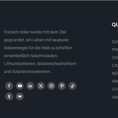
Unterstützt Parallelschaltung
M
Von Bis Zu 9 Einheiten Für PV-
Systeme
QU
Foxtech Solar wurde mit dem Ziel
gegründet, ein Leben mit sauberer
Zu
Solarenergie für die Welt zu schaffen –
PR
einschließlich Solarmodulen,
OD
Lithiumbatterien, Solarwechselrichtern
CA
und Solarstromsystemen.
NE
AB
CO
Häu