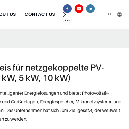
OUT US
CONTACT US
HÄUFIG GESTELLTE FRAGEN
eis für netzgekoppelte PV-
3 kW, 5 kW, 10 kW)
intelligenter Energielösungen und bietet Photovoltaik-
be und Großanlagen, Energiespeicher, Mikronetzsysteme und
. Das Unternehmen hat sich zum Ziel gesetzt, der weltweit
gen zu werden.