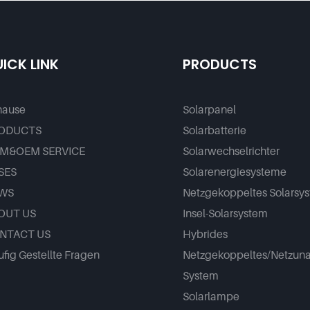
odul Mit Dual
ICK LINK
PRODUCTS
hause
Solarpanel
ODUCTS
Solarbatterie
M&OEM SERVICE
Solarwechselrichter
SES
Solarenergiesysteme
WS
Netzgekoppeltes Solarsy
OUT US
Insel-Solarsystem
NTACT US
Hybrides
fig Gestellte Fragen
Netzgekoppeltes/netzun
System
Solarlampe