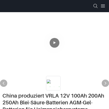
China produziert VRLA 12V 100Ah 200Ah
250Ah Blei-Säure-Batterien AGM-Gel-