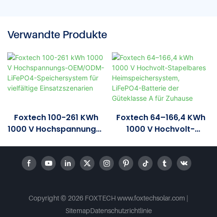
Verwandte Produkte
Foxtech 100-261 KWh
Foxtech 64–166,4 KWh
1000 V Hochspannungs-
1000 V Hochvolt-
OEM/ODM-LiFePO4-
Stapelbares
Speichersystem Für
Heimspeichersystem,
Vielfältige
LiFePO4-Batterie Der
Einsatzszenarien
Güteklasse A Für
Zuhause
Copyright © 2026 FOXTECH www.foxtechsolar.com
|
Sitemap
Datenschutzrichtlinie