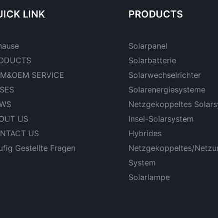
ICK LINK
PRODUCTS
hause
Solarpanel
ODUCTS
Solarbatterie
M&OEM SERVICE
Solarwechselrichter
SES
Solarenergiesysteme
WS
Netzgekoppeltes Solar
OUT US
Insel-Solarsystem
NTACT US
Hybrides
fig Gestellte Fragen
Netzgekoppeltes/netzu
System
Solarlampe