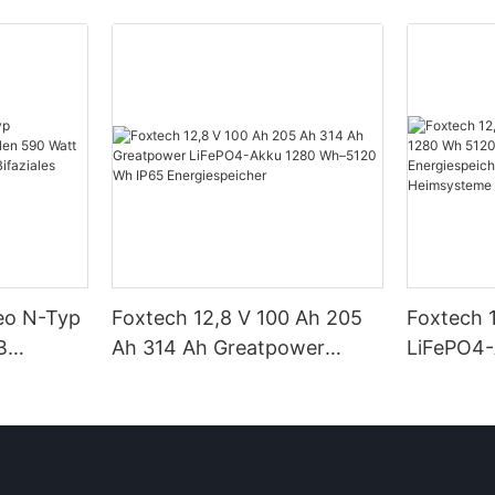
Neo N-Typ
Foxtech 12,8 V 100 Ah 205
Foxtech 
B
Ah 314 Ah Greatpower
LiFePO4
tt 620
LiFePO4-Akku 1280 Wh–
5120 Wh 
 Watt
5120 Wh IP65
Energiesp
t Dual
Energiespeicher
Solar-He