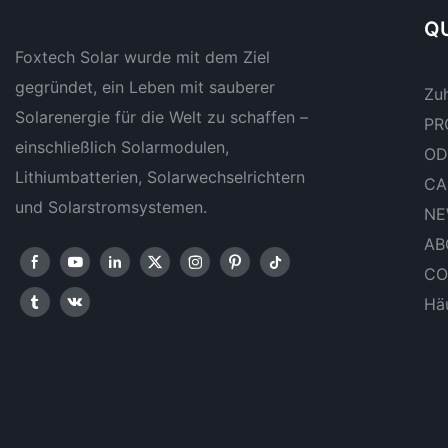
PV-Systeme
QU
Foxtech Solar wurde mit dem Ziel
gegründet, ein Leben mit sauberer
Zu
Solarenergie für die Welt zu schaffen –
PR
einschließlich Solarmodulen,
OD
Lithiumbatterien, Solarwechselrichtern
CA
und Solarstromsystemen.
NE
AB
CO
Häu