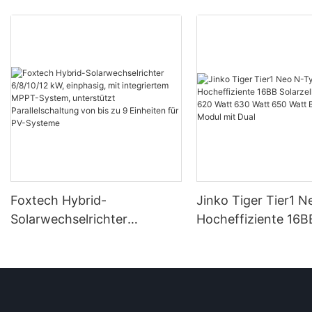
Foxtech Hybrid-
Jinko Tiger Tier1 
Solarwechselrichter
Hocheffiziente 16B
6/8/10/12 kW, einphasig, mit
Solarzellen 590 Wa
integriertem MPPT-System,
Watt 630 Watt 650
unterstützt Parallelschaltung
Bifaziales Modul mi
von bis zu 9 Einheiten für