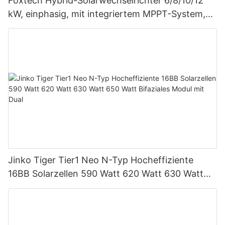
Foxtech Hybrid-Solarwechselrichter 6/8/10/12
kW, einphasig, mit integriertem MPPT-System,
unterstützt Parallelschaltung von bis zu 9
Einheiten für PV-Systeme
Jinko Tiger Tier1 Neo N-Typ Hocheffiziente
16BB Solarzellen 590 Watt 620 Watt 630 Watt
650 Watt Bifaziales Modul mit Dual