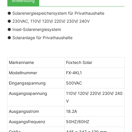
Anwendung
● Solarenergiespeichersystem für Privathaushalte
● 230VAC, 110V/ 120V/ 220V/ 230V/ 240V
● Insel-Solarenergiesystem
● Solaranlage für Privathaushalte
Markenname
Foxtech Solar
Modellnummer
FX-4KL1
Eingangsspannung
500VAC
Ausgangsspannung
110V/ 120V/ 220V/ 230V/ 240
V
Ausgangsstrom
18.2A
Ausgangsfrequenz
50HZ/60HZ
Größe
445 x 347 x 120 mm