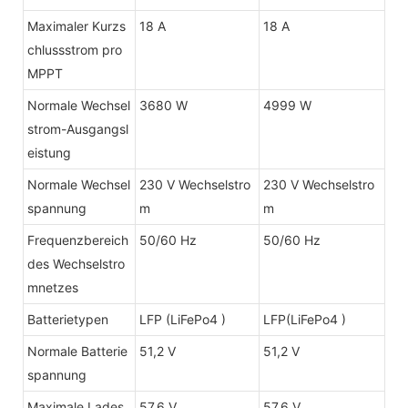
Maximaler Kurzs
18 A
18 A
chlussstrom pro
MPPT
Normale Wechsel
3680 W
4999 W
strom-Ausgangsl
eistung
Normale Wechsel
230 V Wechselstro
230 V Wechselstro
spannung
m
m
Frequenzbereich
50/60 Hz
50/60 Hz
des Wechselstro
mnetzes
Batterietypen
LFP (LiFePo4 )
LFP(LiFePo4 )
Normale Batterie
51,2 V
51,2 V
spannung
Maximale Lades
57,6 V
57,6 V