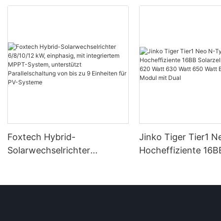
Foxtech Hybrid-
Jinko Tiger Tier1 
Solarwechselrichter
Hocheffiziente 16B
6/8/10/12 kW, einphasig, mit
Solarzellen 590 Wa
integriertem MPPT-System,
Watt 630 Watt 650
unterstützt Parallelschaltung
Bifaziales Modul mi
von bis zu 9 Einheiten für
PV-Systeme