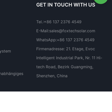
GET IN TOUCH WITH US
Tel.:
+86 137 2376 4549
E-Mail:
sales@foxtechsolar.com
WhatsApp:
+86 137 2376 4549
Firmenadresse:
21. Etage, Evoc
system
Intelligent Industrial Park, Nr. 11 Hi-
tech Road, Bezirk Guangming,
nabhängiges
Shenzhen, China