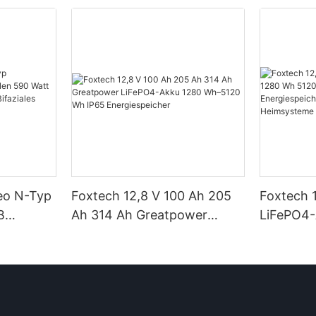
Neo N-Typ
Foxtech 12,8 V 100 Ah 205
Foxtech 
B
Ah 314 Ah Greatpower
LiFePO4
tt 620
LiFePO4-Akku 1280 Wh–
5120 Wh 
 Watt
5120 Wh IP65
Energiesp
t Dual
Energiespeicher
Solar-He