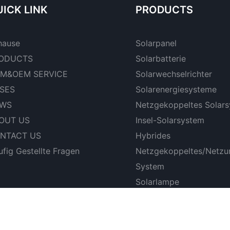
ICK LINK
PRODUCTS
hause
Solarpanel
ODUCTS
Solarbatterie
M&OEM SERVICE
Solarwechselrichter
SES
Solarenergiesysteme
WS
Netzgekoppeltes Solar
OUT US
Insel-Solarsystem
NTACT US
Hybrides
fig Gestellte Fragen
Netzgekoppeltes/netzu
System
Solarlampe