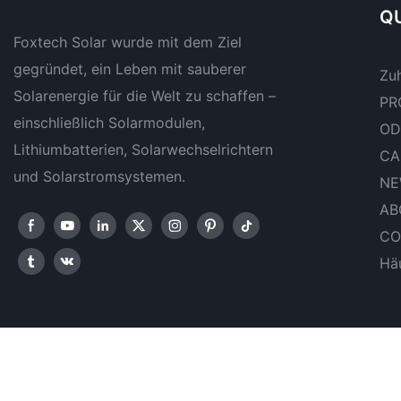
QU
Foxtech Solar wurde mit dem Ziel
gegründet, ein Leben mit sauberer
Zu
Solarenergie für die Welt zu schaffen –
PR
einschließlich Solarmodulen,
OD
Lithiumbatterien, Solarwechselrichtern
CA
und Solarstromsystemen.
NE
AB
CO
Häu