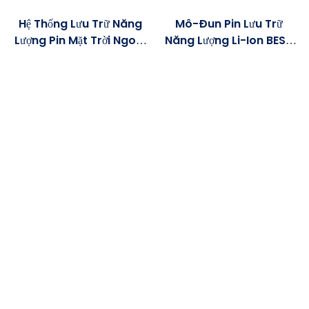
Hệ Thống Lưu Trữ Năng
Mô-Đun Pin Lưu Trữ
Lượng Pin Mặt Trời Ngoài
Năng Lượng Li-Ion BESS
Trời BESS 100kWh
100kW 768V 280Ah
200kWh Tích Hợp Trong
215kWh Dùng Cho Nguồn
Một Tủ Duy Nhất.
Điện UPS.