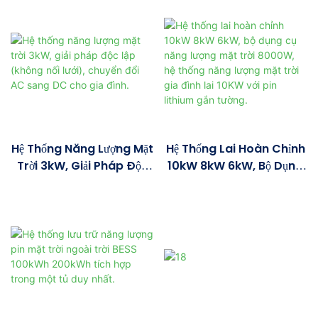
Kèm Pin Lưu Trữ Và Biến
Động Độc Lập Hoặc Kết
Tần, Hệ Thống Năng
Nối Lưới Điện, Tấm Pin Mặt
Lượng Mặt Trời Lai Cho
Trời 8kW, 10kW, Điện Áp
Gia Đình.
48V, 51.2V Và Hệ Thống
Lưu Trữ Năng Lượng.
Hệ Thống Năng Lượng Mặt
Hệ Thống Lai Hoàn Chỉnh
Trời 3kW, Giải Pháp Độc
10kW 8kW 6kW, Bộ Dụng
Lập (không Nối Lưới),
Cụ Năng Lượng Mặt Trời
Chuyển Đổi AC Sang DC
8000W, Hệ Thống Năng
Cho Gia Đình.
Lượng Mặt Trời Gia Đình
Lai 10KW Với Pin Lithium
Gắn Tường.