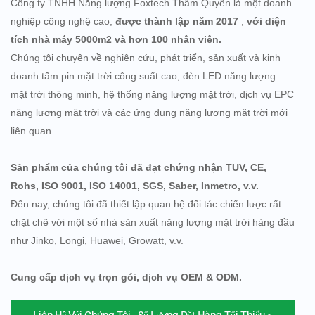
Công ty TNHH Năng lượng Foxtech Thâm Quyến là một doanh
nghiệp công nghệ cao,
được thành lập năm 2017
,
với diện
tích nhà máy 5000m2 và hơn 100 nhân viên.
Chúng tôi chuyên về nghiên cứu, phát triển, sản xuất và kinh
doanh tấm pin mặt trời công suất cao, đèn LED năng lượng
mặt trời thông minh, hệ thống năng lượng mặt trời, dịch vụ EPC
năng lượng mặt trời và các ứng dụng năng lượng mặt trời mới
liên quan.
Sản phẩm của chúng tôi đã đạt chứng nhận TUV, CE,
Rohs, ISO 9001, ISO 14001, SGS, Saber, Inmetro, v.v.
Đến nay, chúng tôi đã thiết lập quan hệ đối tác chiến lược rất
chặt chẽ với một số nhà sản xuất năng lượng mặt trời hàng đầu
như Jinko, Longi, Huawei, Growatt, v.v.
Cung cấp dịch vụ trọn gói, dịch vụ OEM & ODM.
Liên Hệ Với Chúng Tôi - Số Lượng Đặt Hàng Tối Thiểu >