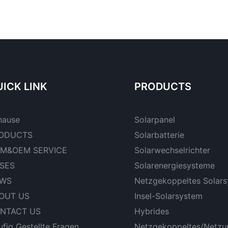
ICK LINK
PRODUCTS
hause
Solarpanel
ODUCTS
Solarbatterie
M&OEM SERVICE
Solarwechselrichter
SES
Solarenergiesysteme
WS
Netzgekoppeltes Solar
OUT US
Insel-Solarsystem
NTACT US
Hybrides
fig Gestellte Fragen
Netzgekoppeltes/netzu