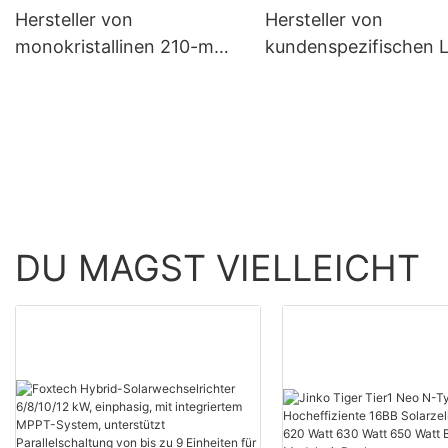
V Insel-
Hersteller von
Hersteller von
Solarwechselrichter
monokristallinen 210-mm-
kundenspezifischen 
Solarmodulen mit 660 W
Solarstraßenleuchten
und 670 W Leistung
den Außenbereich |
(halbgeschnitten, 132
Foxtech Solar
Zellen)
DU MAGST VIELLEICHT