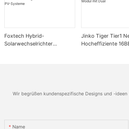
Foxtech Hybrid-
Jinko Tiger Tier1 
Solarwechselrichter
Hocheffiziente 16B
6/8/10/12 kW, einphasig, mit
Solarzellen 590 Wa
integriertem MPPT-System,
Watt 630 Watt 650
unterstützt Parallelschaltung
Bifaziales Modul mi
von bis zu 9 Einheiten für
PV-Systeme
Wir begrüßen kundenspezifische Designs und -ideen 
Name