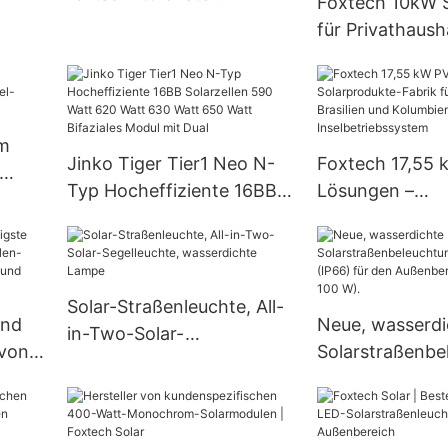
Foxtech 10kW S
r
Technologie: Topcon N
für Privathaush
ator
Solarmodul – Tiger Neo
Komplettes Sys
Serie
Selbstinstallati
Solarenergie
netzunabhängi
em
Jinko Tiger Tier1 Neo N-
Foxtech 17,55 
Wechselrichter 
Typ Hocheffiziente 16BB
Lösungen –
Lithium-Batteri
Solarzellen 590 Watt 620
Solarprodukte-F
Watt 630 Watt 650 Watt
Ecuador, Brasil
Bifaziales Modul mit Dual
Kolumbien – 12
Inselbetriebss
Solar-Straßenleuchte, All-
und
Neue, wasserdi
in-Two-Solar-
 von
Solarstraßenbe
Segelleuchte,
-
aus Aluminium (
wasserdichte Lampe
0 W,
den Außenberei
80 W, 100 W).