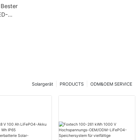
 Bester
ED-
chten für
ich
Solargerät
PRODUCTS
ODM&OEM SERVICE