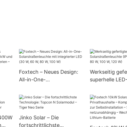
Foxtech – Neues Design:
Werkseitig gefe
All-in-One-
superhelle LED
Solarstraßenleuchte mit
Solarstraßenleu
mit 3
integrierter LED (30 W, 60
50 W, 60 W, 80
CATL-
W, 80 W, 100 W)
120 W)
en –
2400W
Jinko Solar – Die
m
fortschrittlichste