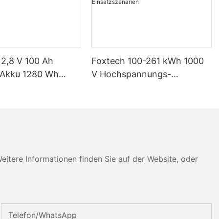
12,8 V 100 Ah
Foxtech 100-261 kWh 1000
-Akku 1280 Wh
V Hochspannungs-
IP65
OEM/ODM-LiFePO4-
eicherbatterie
Speichersystem für
imsysteme
vielfältige Einsatzszenarien
tere Informationen finden Sie auf der Website, oder
Telefon/WhatsApp