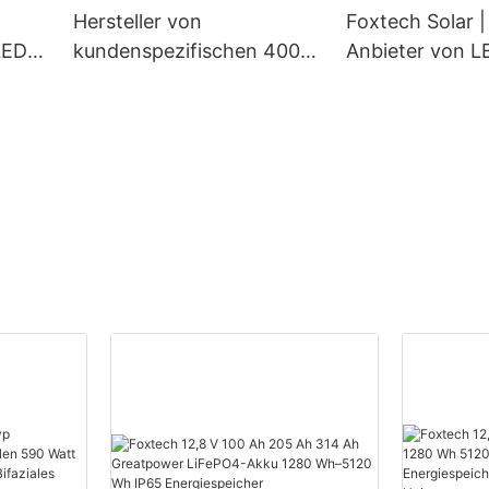
Hersteller von
Foxtech Solar |
LED-
kundenspezifischen 400-
Anbieter von L
 für
Watt-Monochrom-
Solarstraßenleu
Solarmodulen | Foxtech
den Außenbere
Solar