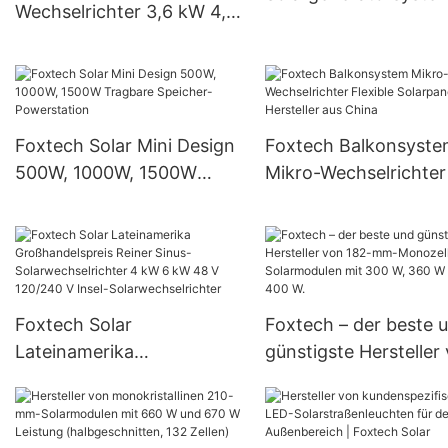
Wechselrichter 3,6 kW 4,2
Powerstation Outdoo
kW 6,2 kW Solar-
Camping Stromgener
Wechselrichter 150 A
MPPT netzunabhängiger
Solar-Wechselrichter
Foxtech Solar Mini Design
Foxtech Balkonsyst
500W, 1000W, 1500W
Mikro-Wechselrichter
Tragbare Speicher-
Flexible Solarpanel-
Powerstation
Hersteller aus China
Foxtech Solar
Foxtech – der beste 
Lateinamerika
günstigste Hersteller
Großhandelspreis Reiner
182-mm-Monozellen
Sinus-Solarwechselrichter
Solarmodulen mit 30
4 kW 6 kW 48 V 120/240
360 W und 400 W.