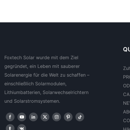
QU
Foxtech Solar wurde mit dem Ziel
gegründet, ein Leben mit sauberer
Zu
Solarenergie für die Welt zu schaffen –
PR
einschließlich Solarmodulen,
OD
Lithiumbatterien, Solarwechselrichtern
CA
und Solarstromsystemen.
NE
AB
CO
Häu