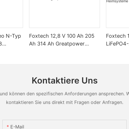
Neo N-Typ
Foxtech 12,8 V 100 Ah 205
Foxtech 
B
Ah 314 Ah Greatpower
LiFePO4
tt 620
LiFePO4-Akku 1280 Wh–
5120 Wh 
 Watt
5120 Wh IP65
Energiesp
t Dual
Energiespeicher
Solar-He
Kontaktiere Uns
und können den spezifischen Anforderungen ansprechen. Wei
kontaktieren Sie uns direkt mit Fragen oder Anfragen.
E-Mail