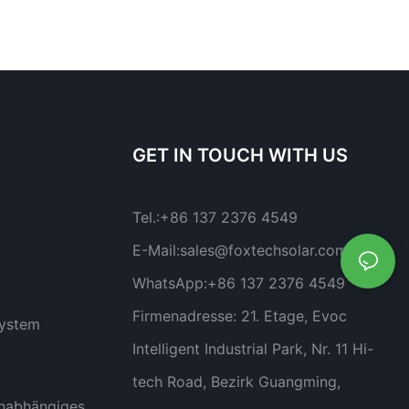
GET IN TOUCH WITH US
Tel.:
+86 137 2376 4549
E-Mail:
sales@foxtechsolar.com
WhatsApp:
+86 137 2376 4549
Firmenadresse:
21. Etage, Evoc
system
Intelligent Industrial Park, Nr. 11 Hi-
tech Road, Bezirk Guangming,
nabhängiges