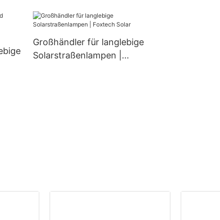
aus Aluminium (IP66) für
und 670 W Leis
den Außenbereich (60 W,
(halbgeschnitt
80 W, 100 W).
Zellen)
Großhändler für langlebige
ebige
Solarstraßenlampen |
Foxtech Solar