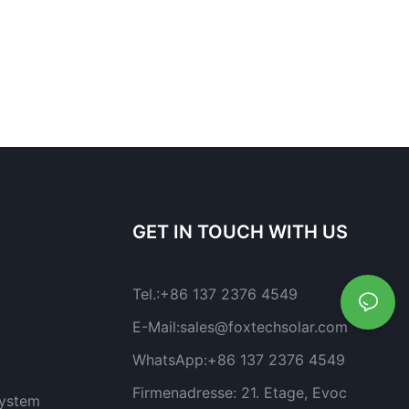
GET IN TOUCH WITH US
Tel.:
+86 137 2376 4549
E-Mail:
sales@foxtechsolar.com
WhatsApp:
+86 137 2376 4549
Firmenadresse:
21. Etage, Evoc
system