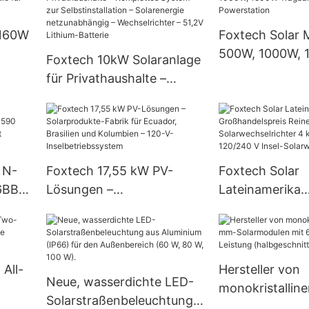
Lithium-Eisen-Batterien –
Über Foxtech
 160W
Foxtech Solar 
500W, 1000W,
Foxtech 10kW Solaranlage
Tragbare Speic
für Privathaushalte –
Powerstation
Komplettes System zur
Selbstinstallation –
Solarenergie
netzunabhängig –
 N-
Foxtech 17,55 kW PV-
Foxtech Solar
Wechselrichter – 51,2V
6BB
Lösungen –
Lateinamerika
Lithium-Batterie
 620
Solarprodukte-Fabrik für
Großhandelspre
att
Ecuador, Brasilien und
Sinus-Solarwec
Dual
Kolumbien – 120-V-
4 kW 6 kW 48 
Inselbetriebssystem
V Insel-
 All-
Hersteller von
Neue, wasserdichte LED-
Solarwechselri
monokristallin
Solarstraßenbeleuchtung
Solarmodulen 