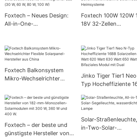
der G-Serie | Foxtech
Solar
Foxtech – Neues Design:
Foxtech 100W 120W
All-in-One-
18V 32-Zellen
Solarstraßenleuchte mit
monokristalline
integrierter LED (30 W, 60
Solarmodule für
W, 80 W, 100 W)
Heimsysteme
Foxtech Balkonsystem
Jinko Tiger Tier1 Neo
Mikro-Wechselrichter
Typ Hocheffiziente 1
Flexible Solarpanel-
Solarzellen 590 Watt
Hersteller aus China
Watt 630 Watt 650 W
Bifaziales Modul mit 
Solar-Straßenleuchte,
Foxtech – der beste und
in-Two-Solar-
günstigste Hersteller von
Segelleuchte,