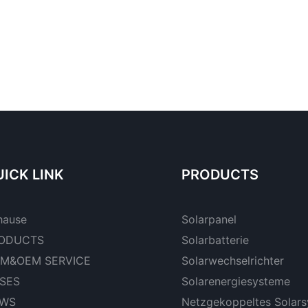
ICK LINK
PRODUCTS
hause
Solarpanel
ODUCTS
Solarbatterie
M&OEM SERVICE
Solarwechselrichter
SES
Solarenergiesysteme
WS
Netzgekoppeltes Solar