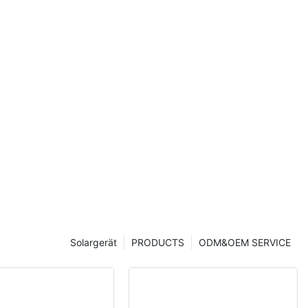
tung
en, 132
Solargerät
PRODUCTS
ODM&OEM SERVICE