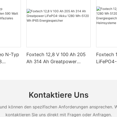
Neo N-Typ
Foxtech 12,8 V 100 Ah 205
Foxtech 
B
Ah 314 Ah Greatpower
LiFePO4
tt 620
LiFePO4-Akku 1280 Wh–
5120 Wh 
 Watt
5120 Wh IP65
Energiesp
t Dual
Energiespeicher
Solar-He
Kontaktiere Uns
und können den spezifischen Anforderungen ansprechen. Wei
kontaktieren Sie uns direkt mit Fragen oder Anfragen.