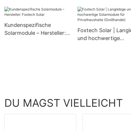
182-mm-Monozellen-
wasserdichte Lampe
Solarmodulen mit 300 W,
360 W und 400 W.
Kundenspezifische
Foxtech Solar | Langl
Solarmodule – Hersteller:
und hochwertige
Foxtech Solar
Solarmodule für
Privathaushalte
(Großhandel)
DU MAGST VIELLEICHT