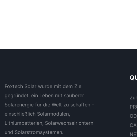
QU
Foxtech Solar wurde mit dem Ziel
gegründet, ein Leben mit sauberer
Zu
Solarenergie für die Welt zu schaffen –
PR
einschließlich Solarmodulen,
OD
Lithiumbatterien, Solarwechselrichtern
CA
und Solarstromsystemen.
NE