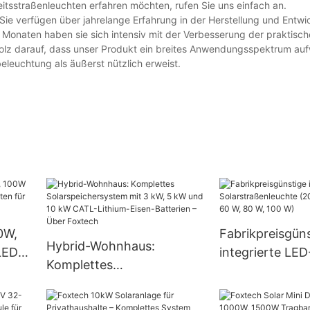
itsstraßenleuchten erfahren möchten, rufen Sie uns einfach an.
e verfügen über jahrelange Erfahrung in der Herstellung und Entwi
n Monaten haben sie sich intensiv mit der Verbesserung der praktis
tolz darauf, dass unser Produkt ein breites Anwendungsspektrum auf
eleuchtung als äußerst nützlich erweist.
0W,
Fabrikpreisgün
Hybrid-Wohnhaus:
LED-
integrierte LED
Komplettes
 für
Solarstraßenle
Solarspeichersystem mit 3
W, 30 W, 40 W,
kW, 5 kW und 10 kW CATL-
W, 100 W)