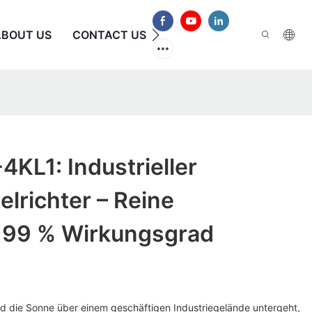
ABOUT US
CONTACT US
HÄUFIG GESTELLTE FRAG
4KL1: Industrieller
lrichter – Reine
, 99 % Wirkungsgrad
end die Sonne über einem geschäftigen Industriegelände untergeht,