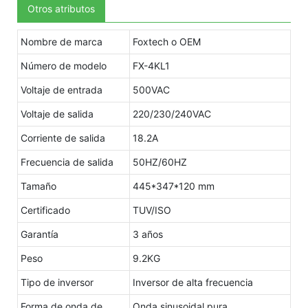
Otros atributos
Nombre de marca
Foxtech o OEM
Número de modelo
FX-4KL1
Voltaje de entrada
500VAC
Voltaje de salida
220/230/240VAC
Corriente de salida
18.2A
Frecuencia de salida
50HZ/60HZ
Tamaño
445*347*120 mm
Certificado
TUV/ISO
Garantía
3 años
Peso
9.2KG
Tipo de inversor
Inversor de alta frecuencia
Forma de onda de
Onda sinusoidal pura