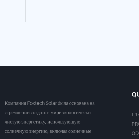
QU
Компания Foxtech Solar была основана на
стремлении создать в мире экологически
ГЛ
чистую энергетику, использующую
PR
солнечную энергию, включая солнечные
OD