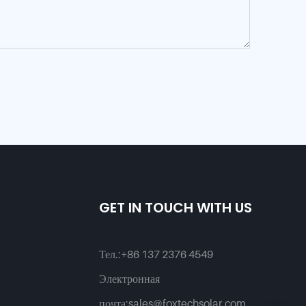
GET IN TOUCH WITH US
Тел.:
+86 137 2376 4549
Электронная
почта:
sales@foxtechsolar.com