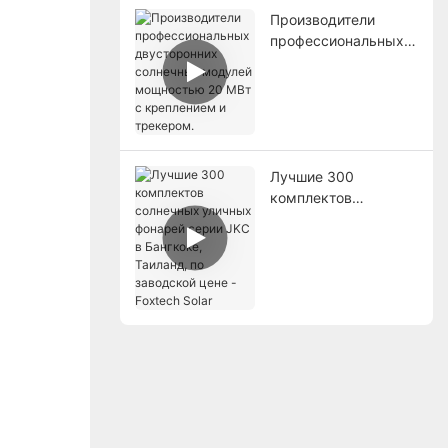
Производители
профессиональных
двусторонних
солнечных модулей
мощностью 20 МВт с
креплением и
трекером.
Лучшие 300
комплектов
солнечных уличных
фонарей серии JKC в
Бангкоке, Таиланд,
по заводской цене -
Foxtech Solar