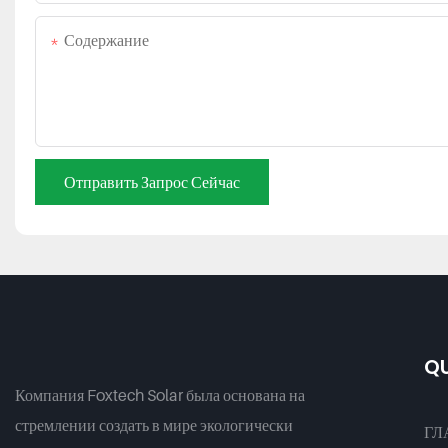
Содержание
Отправить Запрос Сейчас
QU
Компания Foxtech Solar была основана на
стремлении создать в мире экологически
ГЛ