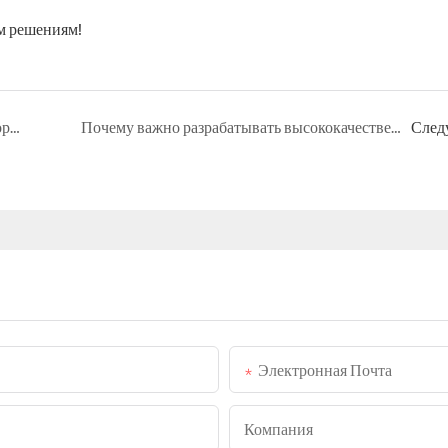
м решениям!
Производители профессиональных двусторонних солнечных модулей мощностью 20 МВт с креплением и трекером.
Почему важно разрабатывать высококачественные светодиодные светильники на солнечных батареях для наружного освещения?
След
Электронная Почта
Компания