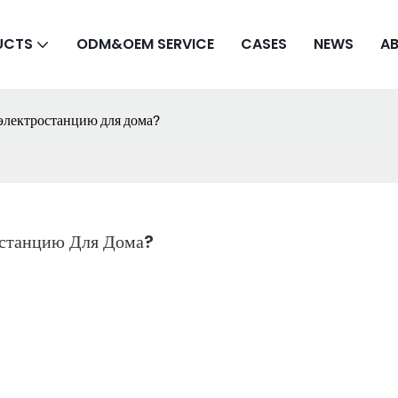
UCTS
ODM&OEM SERVICE
CASES
NEWS
A
лектростанцию ​​для дома?
танцию ​​для Дома?