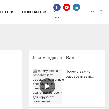
BOUT US
CONTACT US
ЧАСТО ЗАДАВАЕМЫЕ ВОП
Рекомендовано Вам
Почему важно
разрабатывать
высококачественны
е светодиодные
светильники на
солнечных батареях
для наружного
освещения?