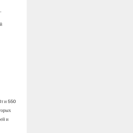
.
ой
т и 550
торых
ей и
.