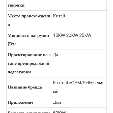
тановки
Место происхождени
Китай
я
Мощность нагрузки
15KW 20KW 25KW
(Вт)
Проектирование на э
Да
тапе предпродажной
подготовки
Foxtech/OEM/Нейтральн
Название бренда
ый
Приложение
Дом
Емкость аккумулято
60KWH