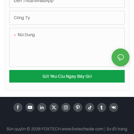
Điện Thoại/WhatsApp
Công Ty
Nội Dung
Gửi Yêu Cầu Ngay Bây Giờ
Bản quyền © 2026 FOXTECH www.foxtechsolar.com
|
Sơ đồ trang