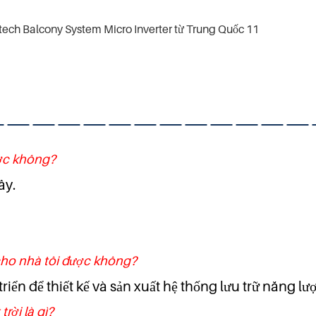
—————————————
ược không?
ây.
i cho nhà tôi được không?
riển để thiết kế và sản xuất hệ thống lưu trữ năng l
rời là gì?