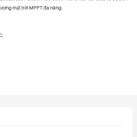
g lượng mặt trời MPPT đa năng.
C.