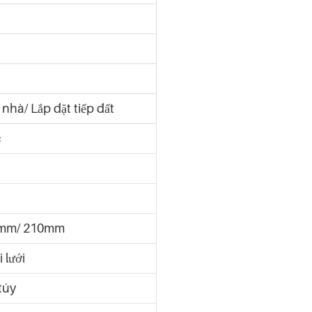
 nhà/ Lắp đặt tiếp đất
c
2mm/ 210mm
 lưới
túy