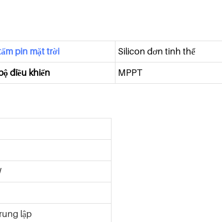
tấm pin mặt trời
Silicon đơn tinh thể
bộ điều khiển
MPPT
W
ung lập