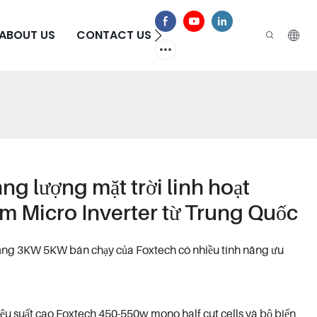
ABOUT US
CONTACT US
CÂU HỎI THƯỜNG GẶP
ng lượng mặt trời linh hoạt
m Micro Inverter từ Trung Quốc
dụng 3KW 5KW bán chạy của Foxtech có nhiều tính năng ưu
iệu suất cao Foxtech 450-550w mono half cut cells và bộ biến