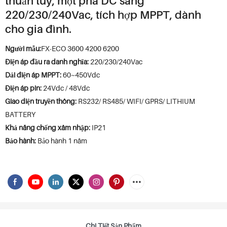
thuần túy, một pha DC sang
220/230/240Vac, tích hợp MPPT, dành
cho gia đình.
Người mẫu:
FX-ECO 3600 4200 6200
Điện áp đầu ra danh nghĩa:
220/230/240Vac
Dải điện áp MPPT:
60~450Vdc
Điện áp pin:
24Vdc / 48Vdc
Giao diện truyền thông:
RS232/ RS485/ WIFI/ GPRS/ LITHIUM
BATTERY
Khả năng chống xâm nhập:
IP21
Bảo hành:
Bảo hành 1 năm
Chi Tiết Sản Phẩm