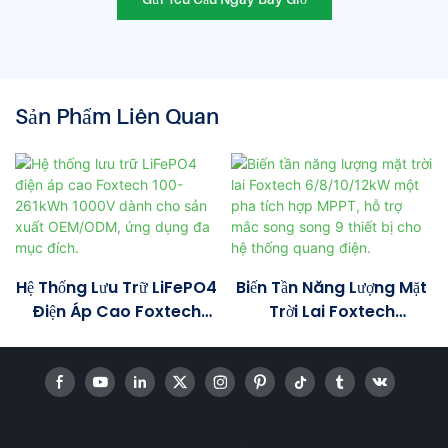
Sản Phẩm Liên Quan
Hệ Thống Lưu Trữ LiFePO4
Biến Tần Năng Lượng Mặt
Điện Áp Cao Foxtech
Trời Lai Foxtech
100-261kWh 1000V Dành
6/8/10/12kW Một Pha
Cho Sản Xuất OEM/ODM,
Tích Hợp MPPT, Hỗ Trợ
Ứng Dụng Đa Mục Đích.
Mắc Song Song 9 Thiết Bị
Cho Hệ Thống Quang
Điện.