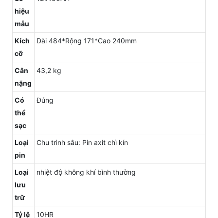
hiệu
mẫu
Kích
Dài 484*Rộng 171*Cao 240mm
cỡ
Cân
43,2 kg
nặng
Có
Đúng
thể
sạc
Loại
Chu trình sâu: Pin axit chì kín
pin
Loại
nhiệt độ không khí bình thường
lưu
trữ
Tỷ lệ
10HR