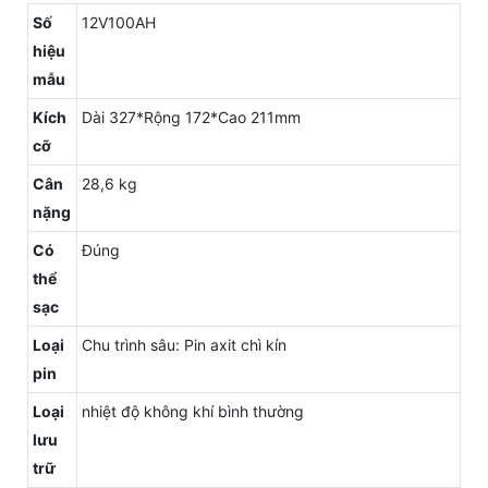
Số
12V100AH
hiệu
mẫu
Kích
Dài 327*Rộng 172*Cao 211mm
cỡ
Cân
28,6 kg
nặng
Có
Đúng
thể
sạc
Loại
Chu trình sâu: Pin axit chì kín
pin
Loại
nhiệt độ không khí bình thường
lưu
trữ