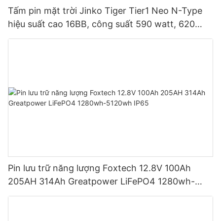
Tấm pin mặt trời Jinko Tiger Tier1 Neo N-Type
hiệu suất cao 16BB, công suất 590 watt, 620
watt, 630 watt, 650 watt, dạng module hai mặt.
Pin lưu trữ năng lượng Foxtech 12.8V 100Ah
205AH 314Ah Greatpower LiFePO4 1280wh-
5120wh IP65