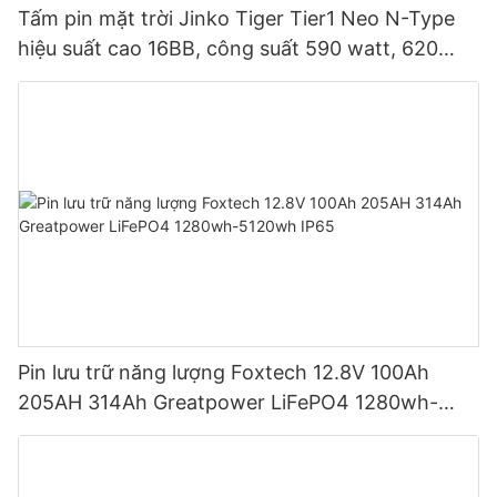
Tấm pin mặt trời Jinko Tiger Tier1 Neo N-Type
hiệu suất cao 16BB, công suất 590 watt, 620
watt, 630 watt, 650 watt, dạng module hai mặt.
Pin lưu trữ năng lượng Foxtech 12.8V 100Ah
205AH 314Ah Greatpower LiFePO4 1280wh-
5120wh IP65