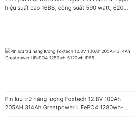
hiệu suất cao 16BB, công suất 590 watt, 620
watt, 630 watt, 650 watt, dạng module hai mặt.
Pin lưu trữ năng lượng Foxtech 12.8V 100Ah
205AH 314Ah Greatpower LiFePO4 1280wh-
5120wh IP65