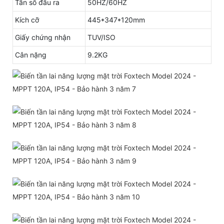
Tần số đầu ra
50HZ/60HZ
Kích cỡ
445*347*120mm
Giấy chứng nhận
TUV/ISO
Cân nặng
9.2KG