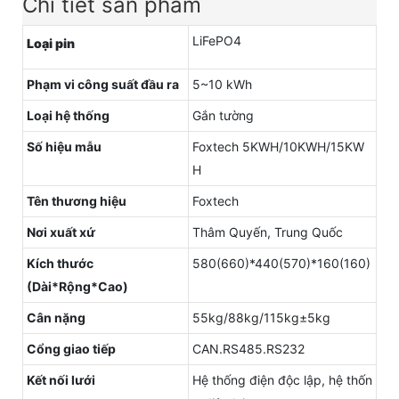
Chi tiết sản phẩm
LiFePO4
Loại pin
Phạm vi công suất đầu ra
5~10 kWh
Loại hệ thống
Gắn tường
Số hiệu mẫu
Foxtech 5KWH/10KWH/15KW
H
Tên thương hiệu
Foxtech
Nơi xuất xứ
Thâm Quyến, Trung Quốc
Kích thước
580(660)*440(570)*160(160)
(Dài*Rộng*Cao)
Cân nặng
55kg/88kg/115kg±5kg
Cổng giao tiếp
CAN.RS485.RS232
Kết nối lưới
Hệ thống điện độc lập, hệ thốn