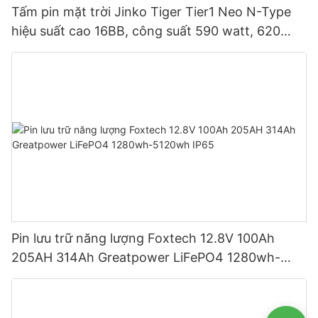
Tấm pin mặt trời Jinko Tiger Tier1 Neo N-Type
hiệu suất cao 16BB, công suất 590 watt, 620
watt, 630 watt, 650 watt, dạng module hai mặt.
Pin lưu trữ năng lượng Foxtech 12.8V 100Ah
205AH 314Ah Greatpower LiFePO4 1280wh-
5120wh IP65