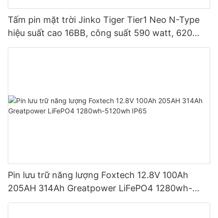
Tấm pin mặt trời Jinko Tiger Tier1 Neo N-Type
hiệu suất cao 16BB, công suất 590 watt, 620
watt, 630 watt, 650 watt, dạng module hai mặt.
Pin lưu trữ năng lượng Foxtech 12.8V 100Ah
205AH 314Ah Greatpower LiFePO4 1280wh-
5120wh IP65