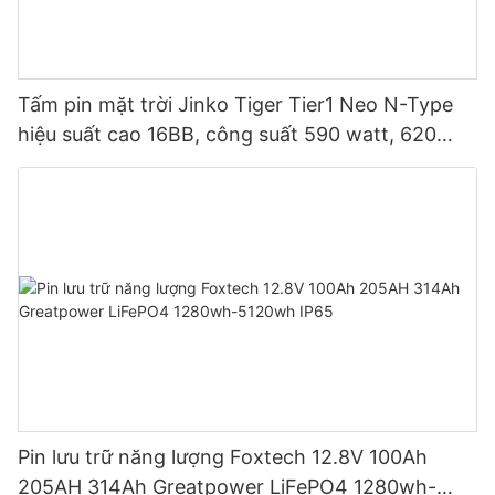
Tấm pin mặt trời Jinko Tiger Tier1 Neo N-Type
hiệu suất cao 16BB, công suất 590 watt, 620
watt, 630 watt, 650 watt, dạng module hai mặt.
Pin lưu trữ năng lượng Foxtech 12.8V 100Ah
205AH 314Ah Greatpower LiFePO4 1280wh-