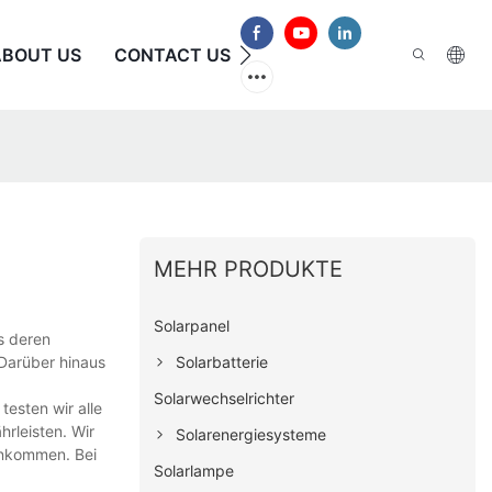
ABOUT US
CONTACT US
HÄUFIG GESTELLTE FRAG
MEHR PRODUKTE
Solarpanel
s deren
Solarbatterie
 Darüber hinaus
Solarwechselrichter
testen wir alle
rleisten. Wir
Solarenergiesysteme
 ankommen. Bei
Solarlampe