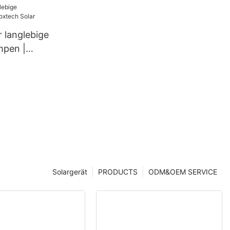
tung
en, 132
 langlebige
mpen |
Solargerät
PRODUCTS
ODM&OEM SERVICE