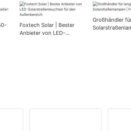
und 670 W Leis
den Außenbereich (60 W,
(halbgeschnitt
80 W, 100 W).
Zellen)
Großhändler für
50-
Foxtech Solar | Bester
Solarstraßenla
Anbieter von LED-
Foxtech Solar
ler:
Solarstraßenleuchten für
den Außenbereich