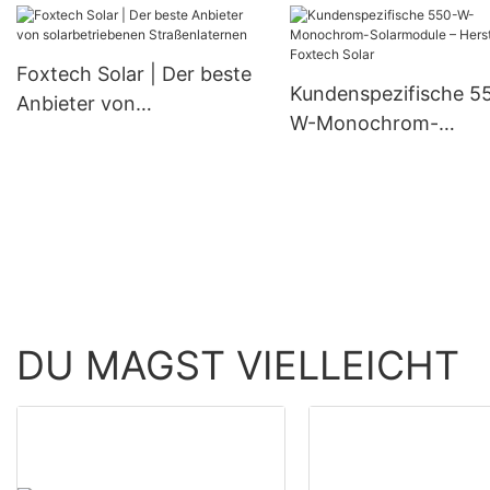
wasserdichte Lampe
Solarmodulen mit 300 W,
360 W und 400 W.
Foxtech Solar | Der beste
Kundenspezifische 5
Anbieter von
W-Monochrom-
solarbetriebenen
Solarmodule – Herstel
Straßenlaternen
Foxtech Solar
DU MAGST VIELLEICHT