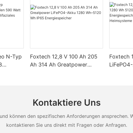
Neo N-Typ
Foxtech 12,8 V 100 Ah 205
Foxtech 
B
Ah 314 Ah Greatpower
LiFePO4
tt 620
LiFePO4-Akku 1280 Wh–
5120 Wh 
 Watt
5120 Wh IP65
Energiesp
t Dual
Energiespeicher
Solar-He
Kontaktiere Uns
und können den spezifischen Anforderungen ansprechen. Wei
kontaktieren Sie uns direkt mit Fragen oder Anfragen.