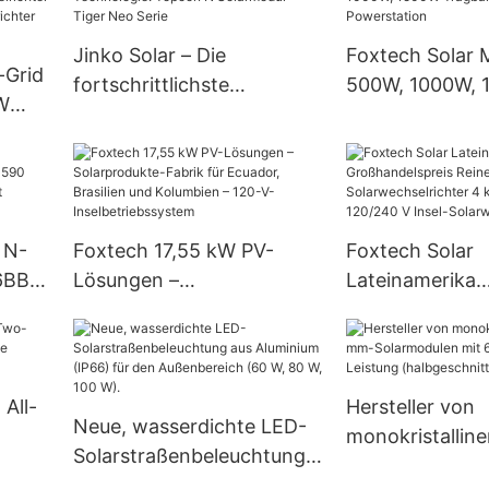
MPPT netzunab
Solar-Wechselr
Jinko Solar – Die
Foxtech Solar 
-Grid
fortschrittlichste
500W, 1000W,
W
Technologie: Topcon N
Tragbare Speic
Solarmodul – Tiger Neo
Powerstation
Serie
id-
 N-
Foxtech 17,55 kW PV-
Foxtech Solar
6BB
Lösungen –
Lateinamerika
 620
Solarprodukte-Fabrik für
Großhandelspre
att
Ecuador, Brasilien und
Sinus-Solarwec
Dual
Kolumbien – 120-V-
4 kW 6 kW 48 
Inselbetriebssystem
V Insel-
 All-
Hersteller von
Neue, wasserdichte LED-
Solarwechselri
monokristallin
Solarstraßenbeleuchtung
Solarmodulen 
aus Aluminium (IP66) für