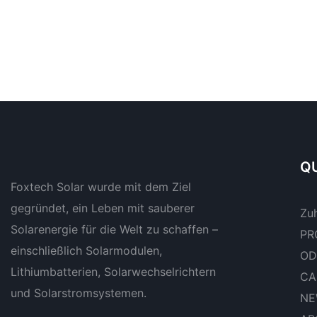
QU
Foxtech Solar wurde mit dem Ziel
gegründet, ein Leben mit sauberer
Zu
Solarenergie für die Welt zu schaffen –
PR
einschließlich Solarmodulen,
OD
Lithiumbatterien, Solarwechselrichtern
CA
und Solarstromsystemen.
NE