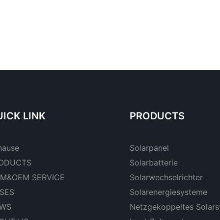
ICK LINK
PRODUCTS
hause
Solarpanel
ODUCTS
Solarbatterie
M&OEM SERVICE
Solarwechselrichter
SES
Solarenergiesysteme
WS
Netzgekoppeltes Solar