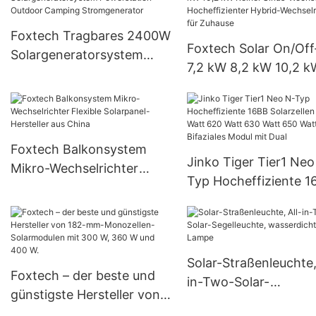
Solarpanel
Foxtech Tragbares 2400W
Foxtech Solar On/Off
Solargeneratorsystem
7,2 kW 8,2 kW 10,2 k
Powerstation Outdoor
Reiner Sinus-
Camping Stromgenerator
Wechselrichter
Hocheffizienter Hybr
Wechselrichter für
Foxtech Balkonsystem
Jinko Tiger Tier1 Neo
Zuhause
Mikro-Wechselrichter
Typ Hocheffiziente 1
Flexible Solarpanel-
Solarzellen 590 Watt
Hersteller aus China
Watt 630 Watt 650 W
Bifaziales Modul mit 
Solar-Straßenleuchte,
Foxtech – der beste und
in-Two-Solar-
günstigste Hersteller von
Segelleuchte,
182-mm-Monozellen-