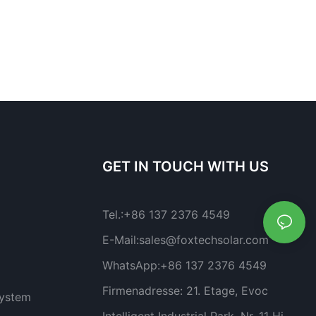
GET IN TOUCH WITH US
Tel.:
+86 137 2376 4549
E-Mail:
sales@foxtechsolar.com
WhatsApp:
+86 137 2376 4549
Firmenadresse:
21. Etage, Evoc
system
Intelligent Industrial Park, Nr. 11 Hi-