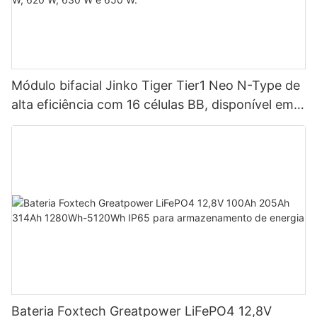
Módulo bifacial Jinko Tiger Tier1 Neo N-Type de
alta eficiência com 16 células BB, disponível em
potências de 590 W, 620 W, 630 W e 650 W.
Bateria Foxtech Greatpower LiFePO4 12,8V