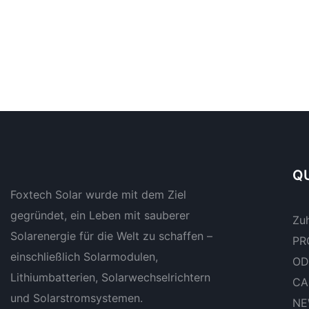
QU
Foxtech Solar wurde mit dem Ziel
gegründet, ein Leben mit sauberer
Zu
Solarenergie für die Welt zu schaffen –
PR
einschließlich Solarmodulen,
OD
Lithiumbatterien, Solarwechselrichtern
CA
und Solarstromsystemen.
NE