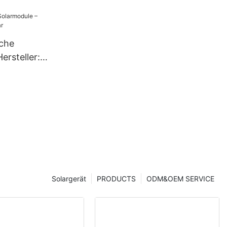
tung
en, 132
che
ersteller:
Solargerät
PRODUCTS
ODM&OEM SERVICE