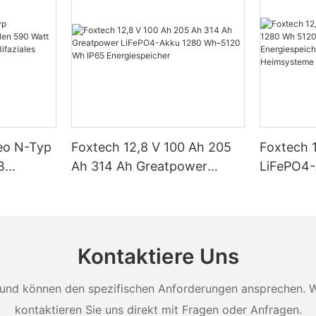
Neo N-Typ
Foxtech 12,8 V 100 Ah 205
Foxtech 
B
Ah 314 Ah Greatpower
LiFePO4
tt 620
LiFePO4-Akku 1280 Wh–
5120 Wh 
 Watt
5120 Wh IP65
Energiesp
t Dual
Energiespeicher
Solar-He
Kontaktiere Uns
und können den spezifischen Anforderungen ansprechen. Wei
kontaktieren Sie uns direkt mit Fragen oder Anfragen.