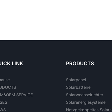
ICK LINK
PRODUCTS
hause
Solarpanel
ODUCTS
Solarbatterie
M&OEM SERVICE
Solarwechselrichter
SES
Solarenergiesysteme
WS
Netzgekoppeltes Solar