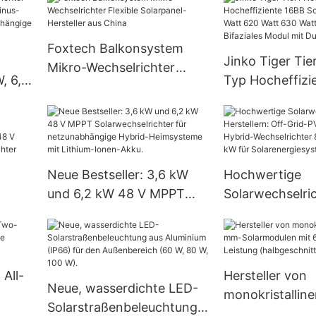
Solarstraßenle
Foxtech Balkonsystem
Jinko Tiger Tie
Mikro-Wechselrichter
, 6,2
Typ Hocheffizi
Flexible Solarpanel-
inus-
Solarzellen 59
Hersteller aus China
ür
Watt 630 Watt 
Bifaziales Modu
Neue Bestseller: 3,6 kW
Hochwertige
und 6,2 kW 48 V MPPT
Solarwechselri
ner
Solarwechselrichter für
Herstellern: Of
chter
netzunabhängige Hybrid-
Wechselrichter,
240
Heimsysteme mit Lithium-
Wechselrichter
Ionen-Akku.
10,2 kW für
 All-
Hersteller von
Neue, wasserdichte LED-
Solarenergiesy
monokristallin
Solarstraßenbeleuchtung
Solarmodulen 