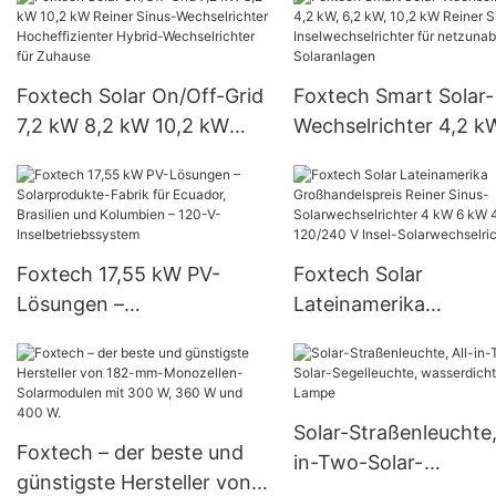
und 100W Solar-LED-
Gewerbebetriebe
Straßenleuchten für den
Außenbereich, die für
Foxtech Solar On/Off-Grid
Foxtech Smart Solar-
Regierungsprojekte
7,2 kW 8,2 kW 10,2 kW
Wechselrichter 4,2 kW
geeignet sind.
Reiner Sinus-
kW, 10,2 kW Reiner S
Wechselrichter
Inselwechselrichter f
Hocheffizienter Hybrid-
netzunabhängige
Wechselrichter für
Solaranlagen
Foxtech 17,55 kW PV-
Foxtech Solar
Zuhause
Lösungen –
Lateinamerika
Solarprodukte-Fabrik für
Großhandelspreis Rei
Ecuador, Brasilien und
Sinus-Solarwechselri
Kolumbien – 120-V-
4 kW 6 kW 48 V 120/
Inselbetriebssystem
V Insel-
Solar-Straßenleuchte,
Foxtech – der beste und
Solarwechselrichter
in-Two-Solar-
günstigste Hersteller von
Segelleuchte,