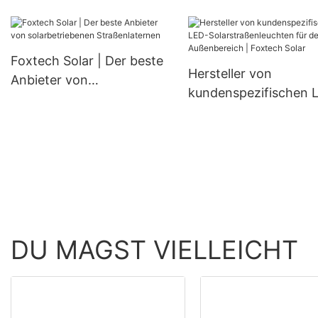
182-mm-Monozellen-
wasserdichte Lampe
Solarmodulen mit 300 W,
360 W und 400 W.
Foxtech Solar | Der beste
Hersteller von
Anbieter von
kundenspezifischen 
solarbetriebenen
Solarstraßenleuchten
Straßenlaternen
den Außenbereich |
Foxtech Solar
DU MAGST VIELLEICHT