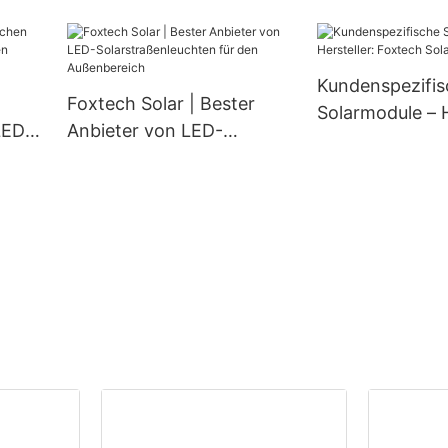
aus Aluminium (IP66) für
und 670 W Leis
den Außenbereich (60 W,
(halbgeschnitt
80 W, 100 W).
Zellen)
Kundenspezifis
Foxtech Solar | Bester
Solarmodule – H
LED-
Anbieter von LED-
Foxtech Solar
 für
Solarstraßenleuchten für
den Außenbereich