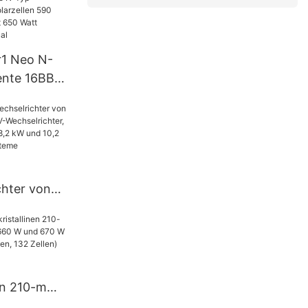
uchte
r1 Neo N-
ente 16BB
0 Watt 620
650 Watt
l mit Dual
chter von
f-Grid-PV-
 Hybrid-
 8,2 kW und
steme
en 210-mm-
mit 660 W