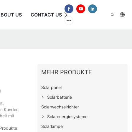
ABOUT US
CONTACT US
HÄUFIG GESTELLTE FRAG
MEHR PRODUKTE
Solarpanel
d
Solarbatterie
t,
Solarwechselrichter
ren Kunden
beit mit
Solarenergiesysteme
Solarlampe
 Produkte