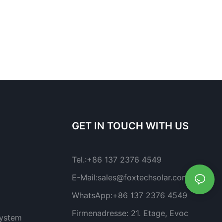
GET IN TOUCH WITH US
Tel.:
+86 137 2376 4549
E-Mail:
sales@foxtechsolar.com
WhatsApp:
+86 137 2376 4549
Firmenadresse:
21. Etage, Evoc
system