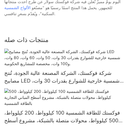
اليوم يومٌ مميزٌ تُعلن فيه شركة فوكستك سولار عن طرح أحدث منتجاتها
للجمهور. يحمل هذا المنتج اسمًا رسميًا هو "مصنّعو
الألواح الشمسية
السكنية"، ويُقدّم بسعرٍ تنافسي.
منتجات ذات صله
شركة فوكستك، الشركة المصنعة عالية الجودة، تُنتج
مصابيح LED شمسية خارجية للشوارع بقدرات 30 وات،
50 وات، 60 وات، 80 وات، و100 وات، مخصصة
للمشاريع الحكومية.
فوكستك للطاقة الشمسية 100 كيلوواط، 200 كيلوواط،
500 كيلوواط، محولات متصلة بالشبكة، مشروع أسطح