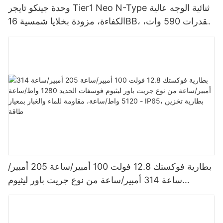
وحدة جينكو تايجر Tier1 Neo N-Type ثنائية الوجه عالية
الكفاءة، مزودة بخلايا شمسية 16BB، بقدرات 590 وات،
620 وات، 630 وات، و650 وات.
بطارية فوكستك 12.8 فولت 100 أمبير/ساعة 205 أمبير/
ساعة 314 أمبير/ساعة من نوع جريت باور ليثيوم
فوسفات الحديد 1280 واط/ساعة - 5120 واط/ساعة،
مقاومة للماء والغبار بمعيار IP65، بطارية تخزين طاقة