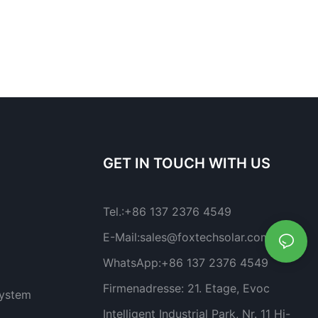
GET IN TOUCH WITH US
Tel.:
+86 137 2376 4549
E-Mail:
sales@foxtechsolar.com
WhatsApp:
+86 137 2376 4549
Firmenadresse:
21. Etage, Evoc
system
Intelligent Industrial Park, Nr. 11 Hi-