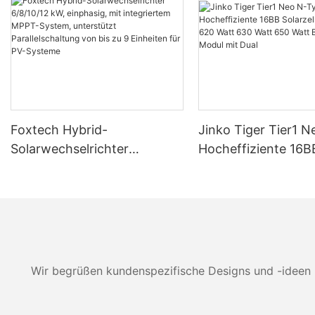
Foxtech Hybrid-
Jinko Tiger Tier1 
Solarwechselrichter
Hocheffiziente 16B
6/8/10/12 kW, einphasig, mit
Solarzellen 590 Wa
integriertem MPPT-System,
Watt 630 Watt 650
unterstützt Parallelschaltung
Bifaziales Modul mi
von bis zu 9 Einheiten für
PV-Systeme
Wir begrüßen kundenspezifische Designs und -ideen 