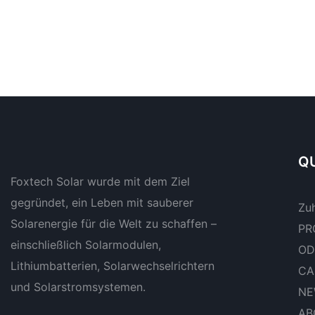
QU
Foxtech Solar wurde mit dem Ziel
gegründet, ein Leben mit sauberer
Zu
Solarenergie für die Welt zu schaffen –
PR
einschließlich Solarmodulen,
OD
Lithiumbatterien, Solarwechselrichtern
CA
und Solarstromsystemen.
NE
AB