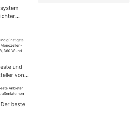
oxtech
nsystem
ichter
anel-
China
beste und
teller von
ellen-
it 300 W,
 W.
 Der beste
en
n