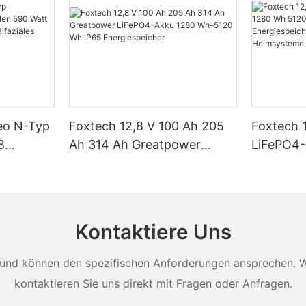
Neo N-Typ
Foxtech 12,8 V 100 Ah 205
Foxtech 
B
Ah 314 Ah Greatpower
LiFePO4
tt 620
LiFePO4-Akku 1280 Wh–
5120 Wh 
 Watt
5120 Wh IP65
Energiesp
t Dual
Energiespeicher
Solar-He
Kontaktiere Uns
und können den spezifischen Anforderungen ansprechen. Wei
kontaktieren Sie uns direkt mit Fragen oder Anfragen.