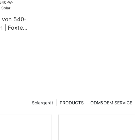
r von 540-
 | Foxtech
Solargerät
PRODUCTS
ODM&OEM SERVICE