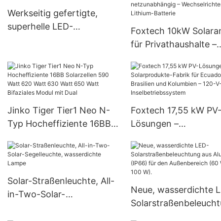
Außenbereich, die für
Werkseitig gefertigte,
Regierungsprojekte
superhelle LED-
Foxtech 10kW Solara
geeignet sind.
Solarstraßenleuchte (IP66,
für Privathaushalte –
50 W, 60 W, 80 W, 100 W,
Komplettes System z
120 W)
Selbstinstallation –
Solarenergie
netzunabhängig –
Jinko Tiger Tier1 Neo N-
Foxtech 17,55 kW PV
Wechselrichter – 51,2
Typ Hocheffiziente 16BB
Lösungen –
Lithium-Batterie
Solarzellen 590 Watt 620
Solarprodukte-Fabrik
Watt 630 Watt 650 Watt
Ecuador, Brasilien un
Bifaziales Modul mit Dual
Kolumbien – 120-V-
Inselbetriebssystem
Solar-Straßenleuchte, All-
Neue, wasserdichte 
in-Two-Solar-
Solarstraßenbeleuch
Segelleuchte,
aus Aluminium (IP66) 
wasserdichte Lampe