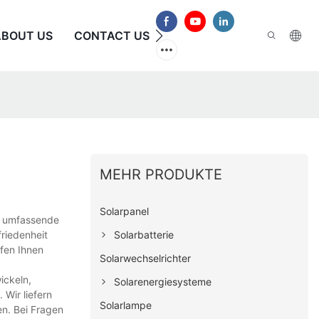
ABOUT US
CONTACT US
HÄUFIG GESTELLTE FRAG
MEHR PRODUKTE
Solarpanel
e umfassende
Solarbatterie
friedenheit
lfen Ihnen
Solarwechselrichter
ickeln,
Solarenergiesysteme
 Wir liefern
Solarlampe
en. Bei Fragen