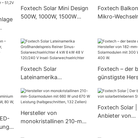
Fabrikpreis – F
Foxtech Solar Mini Design
Foxtech Balko
Solar
500W, 1000W, 1500W
Mikro-Wechselr
nlage
Tragbare Speicher-
Flexible Solarp
Powerstation
Hersteller aus 
ur
-
Foxtech Solar
Foxtech – der 
V
Lateinamerika
günstigste Hers
 für
Großhandelspreis Reiner
182-mm-Monoz
d
Sinus-Solarwechselrichter
Solarmodulen m
4 kW 6 kW 48 V 120/240
360 W und 400
Foxtech Solar |
V Insel-
Hersteller von
Anbieter von
LED-
Solarwechselrichter
monokristallinen 210-mm-
solarbetrieben
tung
Solarmodulen mit 660 W
Straßenlaterne
für
und 670 W Leistung