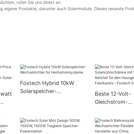
chten, rufen Sie uns direkt an.
g eigene Produkte, darunter auch Solarmodule. Dieses neueste Prod
Foxtech Hybrid 10kW
Solarspeicher-
owatt
Beste 12-Volt-
Wechselrichter für
Gleichstrom-
Heimstromsysteme
Solarkühlschrä
her-
Solarbatterie u
ystem
für den Hausge