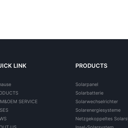
ICK LINK
PRODUCTS
hause
Solarpanel
ODUCTS
Solarbatterie
M&OEM SERVICE
Solarwechselrichter
SES
Solarenergiesysteme
WS
Netzgekoppeltes Solar
OUT US
Insel-Solarsystem