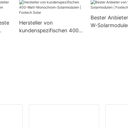
0 W,
(halbgeschnitten, 132
Zellen)
Bester Anbiete
este
Hersteller von
W-Solarmodulen
kundenspezifischen 400-
Solar
den
Watt-Monochrom-
Solarmodulen | Foxtech
Solar