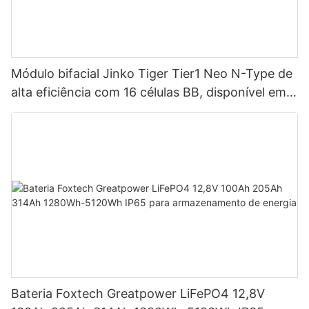
Módulo bifacial Jinko Tiger Tier1 Neo N-Type de
alta eficiência com 16 células BB, disponível em
potências de 590 W, 620 W, 630 W e 650 W.
Bateria Foxtech Greatpower LiFePO4 12,8V