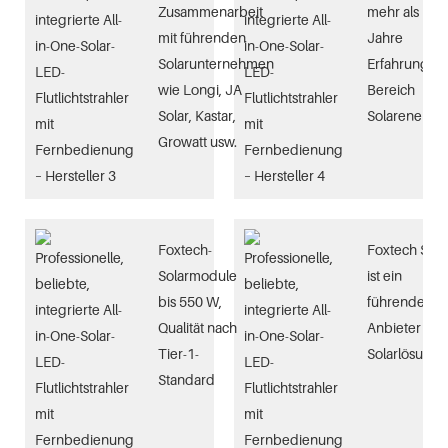
Zusammenarbeit
mehr als 10
mit führenden
Jahre
Solarunternehmen
Erfahrung im
wie Longi, JA
Bereich
Solar, Kastar,
Solarenergie
Growatt usw.
Foxtech-
Foxtech Sola
Solarmodule
ist ein
bis 550 W,
führender
Qualität nach
Anbieter von
Tier-1-
Solarlösung
Standard