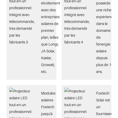
étroitement
possède
avec des
une riche
entreprises
expérience
solaires de
dans le
premier
domaine
plan, telles
de
que Longi,
l'énergie
JA Solar,
solaire
Kastar,
depuis
Growatt,
plus de 10
etc.
ans.
Modules
Foxtech
solaires
Solar est
Foxtech
un
jusqu'à
fournisseur