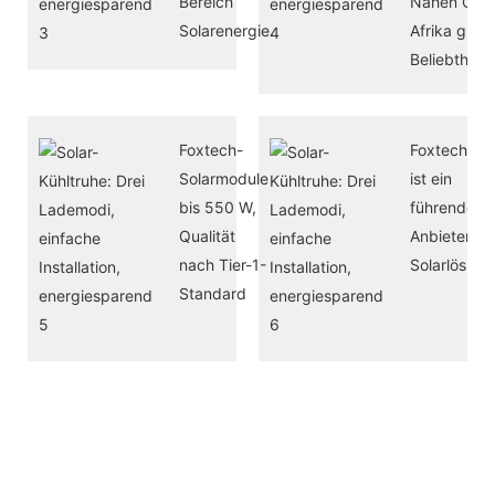
Bereich
Nahen Oste
Solarenergie.
Afrika groß
Beliebtheit.
Foxtech-
Foxtech Sol
Solarmodule
ist ein
bis 550 W,
führender
Qualität
Anbieter vo
nach Tier-1-
Solarlösun
Standard