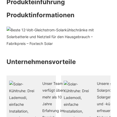
Produkteinführung
Produktinformationen
Unternehmensvorteile
Unser Team
Unsere gef
verfügt über
Solarproduk
mehr als 10
Solargefrie
Jahre
und -kühls
Erfahrung im
erfreuen si