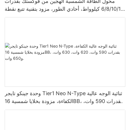
محول الطاقة الشمسية الهجين من فوكستك بقدرات
6/8/10/12 كيلوواط، أحادي الطور، مزود بتقنية تتبع نقطة
الطاقة القصوى (MPPT)، يدعم توصيل 9 وحدات بالتوازي
لأنظمة الطاقة الشمسية الكهروضوئية.
وحدة جينكو تايجر Tier1 Neo N-Type ثنائية الوجه عالية
الكفاءة، مزودة بخلايا شمسية 16BB، بقدرات 590 وات،
620 وات، 630 وات، و650 وات.