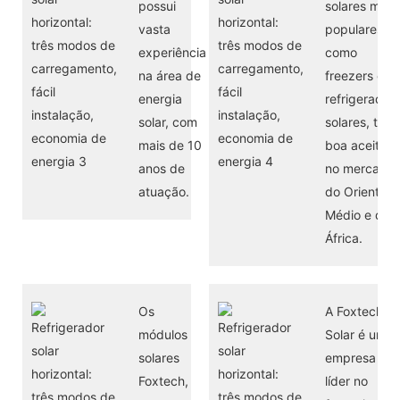
possui
solares mais
vasta
populares,
experiência
como
na área de
freezers e
energia
refrigerador
solar, com
solares, têm
mais de 10
boa aceitaç
anos de
no mercado
atuação.
do Oriente
Médio e da
África.
Os
A Foxtech
módulos
Solar é uma
solares
empresa
Foxtech,
líder no