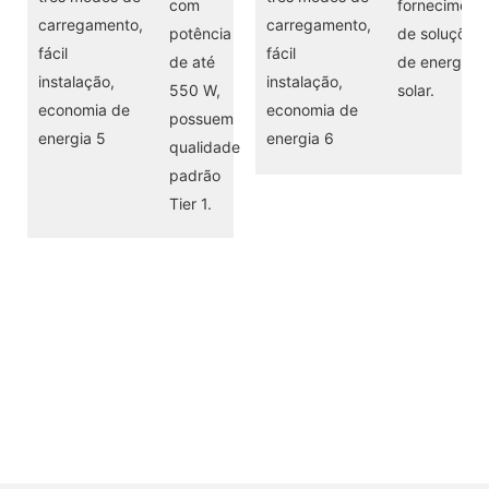
com
forneciment
potência
de soluções
de até
de energia
550 W,
solar.
possuem
qualidade
padrão
Tier 1.