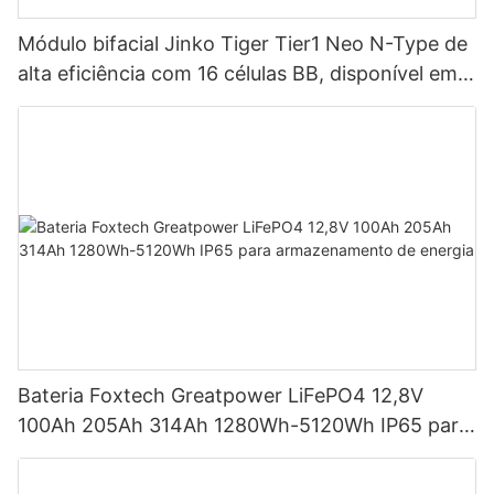
Módulo bifacial Jinko Tiger Tier1 Neo N-Type de
alta eficiência com 16 células BB, disponível em
potências de 590 W, 620 W, 630 W e 650 W.
Bateria Foxtech Greatpower LiFePO4 12,8V
100Ah 205Ah 314Ah 1280Wh-5120Wh IP65 para
armazenamento de energia