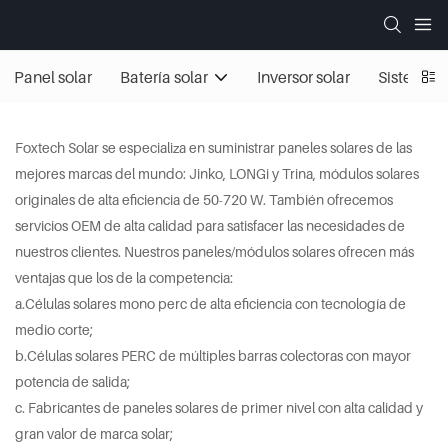
Panel solar
Batería solar
Inversor solar
Sistemas 
Foxtech Solar se especializa en suministrar paneles solares de las
mejores marcas del mundo: Jinko, LONGi y Trina, módulos solares
originales de alta eficiencia de 50-720 W. También ofrecemos
servicios OEM de alta calidad para satisfacer las necesidades de
nuestros clientes. Nuestros paneles/módulos solares ofrecen más
ventajas que los de la competencia:
a.Células solares mono perc de alta eficiencia con tecnología de
medio corte;
b.Células solares PERC de múltiples barras colectoras con mayor
potencia de salida;
c. Fabricantes de paneles solares de primer nivel con alta calidad y
gran valor de marca solar;