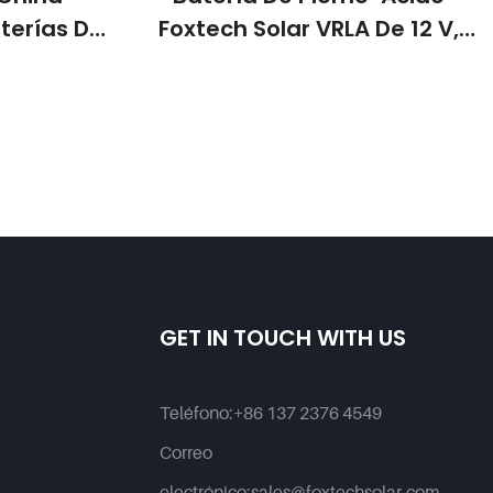
terías De
Foxtech Solar VRLA De 12 V,
00Ah 150Ah
100 Ah, 200 Ah Y 250 Ah,
ías De Gel
Baterías De Gel AGM Para
iento De
Sistemas De
 Tel
Almacenamiento De Energía
Domésticos Y
Telecomunicaciones.
GET IN TOUCH WITH US
Teléfono:
+86 137 2376 4549
Correo
electrónico:
sales@foxtechsolar.com