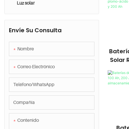
Luz solar
Sistema solar conectado a la red
Sistema solar fuera de la red
Envíe Su Consulta
Sistema híbrido dentro y fuera de la
red
Nombre
Bater
Solar
Correo Electrónico
Ácido 
V, 10
Teléfono/WhatsApp
Compañía
Contenido
Bat