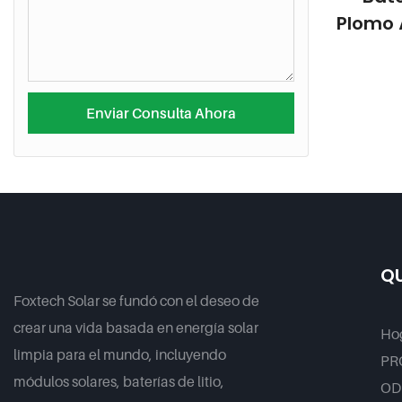
Plomo Á
Ah, 
Almac
Enviar Consulta Ahora
QU
Foxtech Solar se fundó con el deseo de
crear una vida basada en energía solar
Ho
limpia para el mundo, incluyendo
PR
módulos solares, baterías de litio,
OD