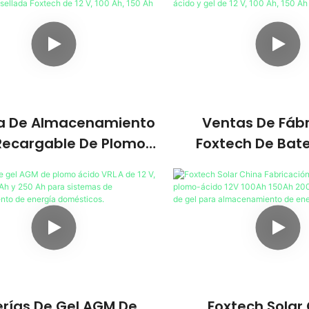
ía De Almacenamiento
Ventas De Fábr
 Recargable De Plomo-
Foxtech De Bate
Sellada Foxtech De 12
Plomo-Ácido Y Gel
0 Ah, 150 Ah Y 200 Ah
100 Ah, 150 Ah 
erías De Gel AGM De
Foxtech Solar