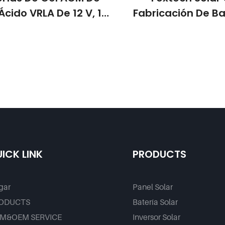
cido VRLA De 12 V, 100
Fabricación De Ba
200 Ah Y 250 Ah Para
Plomo-Ácido 12V 1
Sistemas De
200Ah 250Ah Bater
enamiento De Energía
Para Almacenam
Domésticos.
Energía Para
ICK LINK
PRODUCTS
gar
Panel Solar
ODUCTS
Batería Solar
M&OEM SERVICE
Inversor Solar