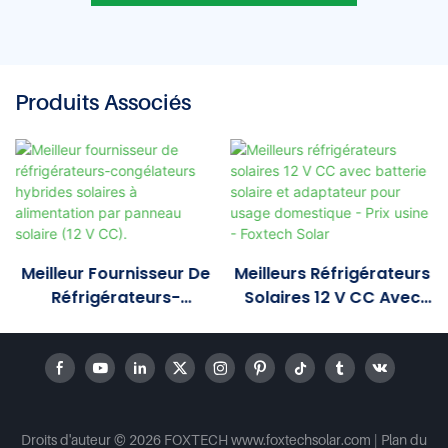
Produits Associés
Meilleur Fournisseur De
Meilleurs Réfrigérateurs
Réfrigérateurs-
Solaires 12 V CC Avec
Congélateurs Hybrides
Batterie Solaire Et
Solaires À Alimentation
Adaptateur Pour Usage
Par Panneau Solaire (12
Domestique - Prix Usine
V CC).
- Foxtech Solar
Droits d'auteur © 2026 FOXTECH www.foxtechsolar.com
|
Plan du