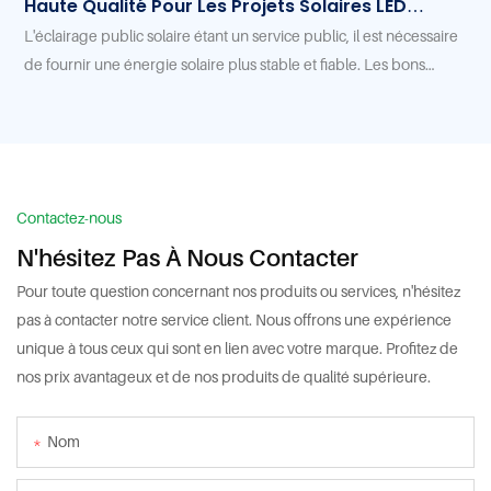
Haute Qualité Pour Les Projets Solaires LED
S
Extérieurs ?
L'éclairage public solaire étant un service public, il est nécessaire
F
de fournir une énergie solaire plus stable et fiable. Les bons
d
projets d'éclairage public solaire à LED offrent plus de
i
commodité et de sécurité aux utilisateurs, notamment dans
r
certaines régions souffrant de pénurie d'électricité, comme en
p
Afrique, en Amérique latine, etc.
é
v
Contactez-nous
p
N'hésitez Pas À Nous Contacter
d
Pour toute question concernant nos produits ou services, n'hésitez
m
pas à contacter notre service client. Nous offrons une expérience
m
unique à tous ceux qui sont en lien avec votre marque. Profitez de
a
nos prix avantageux et de nos produits de qualité supérieure.
P
o
Nom