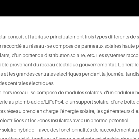
lar conçoit et fabrique principalement trois types différents de 
e raccordé au réseau - se compose de
panneaux solaires
haute pu
laire, d'un boîtier de distribution solaire, etc. Les systèmes r
able provenant du réseau électrique gouvernemental. L'énergie sol
et les grandes centrales électriques pendant la journée, tandis
des centrales électriques.
 hors réseau - se compose de modules solaires, d'un onduleur ho
erie au plomb-acide/LiFePo4, d'un support solaire, d'une boîte d
rs réseau prend en charge l'énergie solaire, les générateurs dies
électrifiées et les zones insulaires avec un énorme potentiel.
 solaire hybride -- avec des fonctionnalités de raccordement au r
 en électricité, tandis que l'énergie restante est stockée dans la 