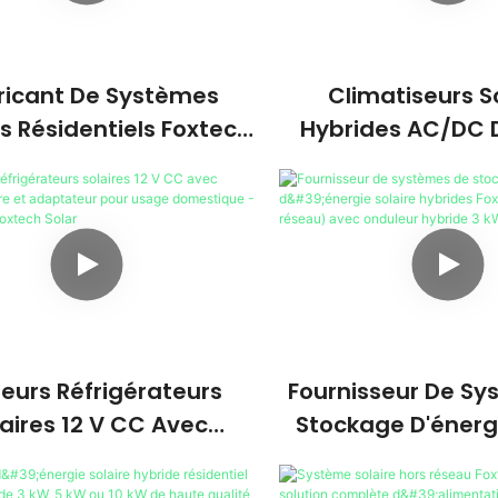
ricant De Systèmes
Climatiseurs S
es Résidentiels Foxtech
Hybrides AC/DC 
W, 3 KW, 5 KW, 8 KW Et
Qualité, 12 000 BTU
 KW Avec Onduleur
BTU, Fabriqués P
t Raccordé Au Réseau
Usine.
leurs Réfrigérateurs
Fournisseur De Sy
aires 12 V CC Avec
Stockage D'énergi
atterie Solaire Et
Hybrides Fox
ptateur Pour Usage
(réseau/hors Rés