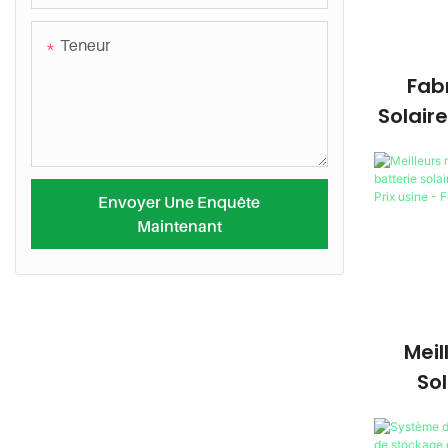
Teneur
Fab
Solair
De 2 K
10
Growat
Envoyer Une Enquête
Maintenant
Meil
Sol
B
Ada