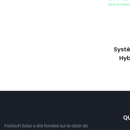
Domes
Systè
Hyb
Stock
10 KW 
QU
Foxtech Solar a été fondée sur le désir de