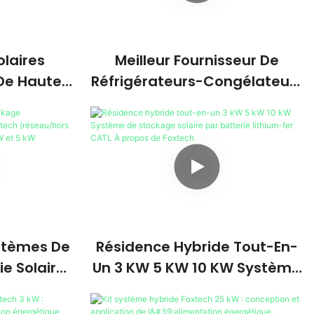
olaires
Meilleur Fournisseur De
De Haute
Réfrigérateurs-Congélateurs
 Et 18 000
Hybrides Solaires À
ar Notre
Alimentation Par Panneau
Solaire (12 V CC).
stèmes De
Résidence Hybride Tout-En-
e Solaire
Un 3 KW 5 KW 10 KW Système
tech
De Stockage Solaire Par
eau) Avec
Batterie Lithium-Fer CATL À