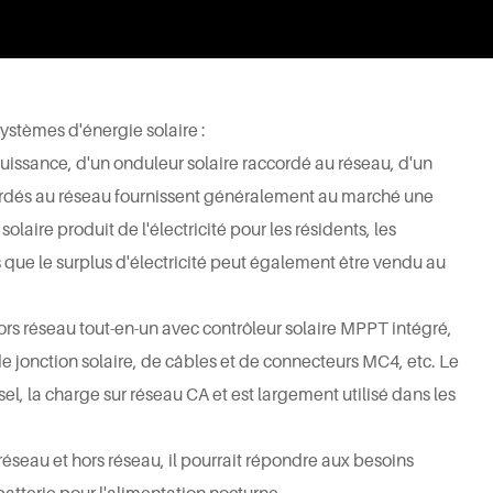
systèmes d'énergie solaire :
issance, d'un onduleur solaire raccordé au réseau, d'un
accordés au réseau fournissent généralement au marché une
aire produit de l'électricité pour les résidents, les
 que le surplus d'électricité peut également être vendu au
rs réseau tout-en-un avec contrôleur solaire MPPT intégré,
e jonction solaire, de câbles et de connecteurs MC4, etc. Le
el, la charge sur réseau CA et est largement utilisé dans les
éseau et hors réseau, il pourrait répondre aux besoins
batterie pour l'alimentation nocturne.