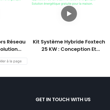
3 KW Et 5
Propos De Foxtech
ors Réseau
Kit Système Hybride Foxtech
Solution
25 KW : Conception Et
entation
Application De L'alimentation
voltaïque
Énergétique. Solution
son
Énergétique Gratuite Pour La
Maison.
GET IN TOUCH WITH US