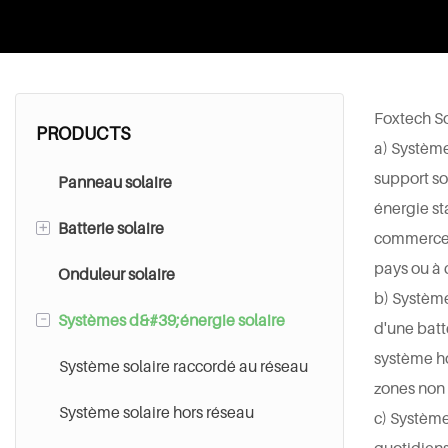
Foxtech So
PRODUCTS
a) Systèm
support so
Panneau solaire
énergie st
+
Batterie solaire
commerces 
pays ou à 
Onduleur solaire
Batterie au plomb-acide
b) Système
-
Systèmes d&#39;énergie solaire
Batterie au lithium
d'une batt
système ho
Système solaire raccordé au réseau
zones non 
Système solaire hors réseau
c) Système
quotidiens