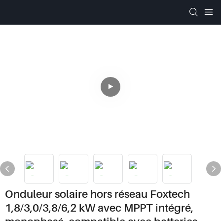
Onduleur solaire hors réseau Foxtech
1,8/3,0/3,8/6,2 kW avec MPPT intégré,