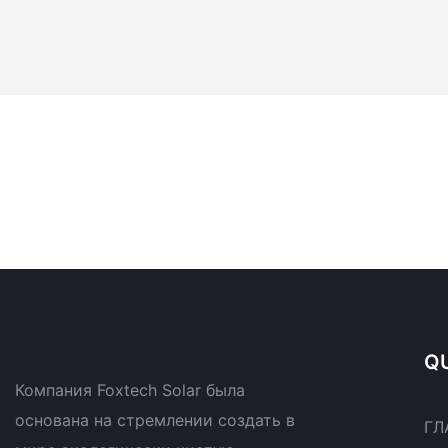
QU
Компания Foxtech Solar была
основана на стремлении создать в
ГЛ