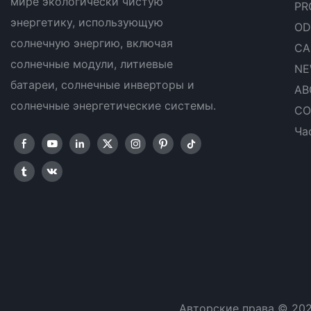
мире экологически чистую
PR
энергетику, использующую
OD
солнечную энергию, включая
CA
солнечные модули, литиевые
NE
батареи, солнечные инверторы и
AB
солнечные энергетические системы.
CO
Ча
Авторские права © 20