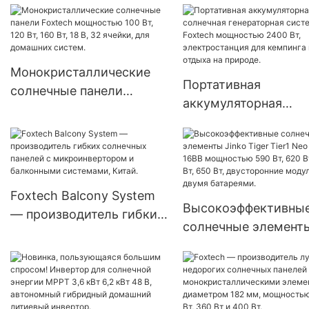
модулей мощностью 540
устанавливаемый в 
Вт с 144 ячейками,
изготовленных методом
полуразрезания.
Монокристаллические
Портативная
солнечные панели
аккумуляторная
Foxtech мощностью 100
солнечная генерато
Вт, 120 Вт, 160 Вт, 18 В, 32
система Foxtech
ячейки, для домашних
мощностью 2400 Вт
систем.
электростанция для
Foxtech Balcony System
кемпинга и отдыха н
Высокоэффективны
— производитель гибких
природе.
солнечные элемент
солнечных панелей с
Jinko Tiger Tier1 Neo
микроинвертором и
Type 16BB мощност
балконными системами,
590 Вт, 620 Вт, 630 В
Китай.
650 Вт, двусторонни