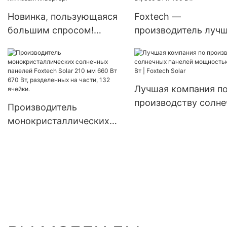
модули с двумя
Новинка, пользующаяся
Foxtech —
батареями.
большим спросом!
производитель лучш
Инвертор для солнечной
недорогих солнечн
энергии MPPT 3,6 кВт 6,2
панелей с
кВт 48 В, автономный
монокристалличес
гибридный домашний
элементами диамет
Лучшая компания п
литиевый инвертор.
182 мм, мощностью
производству солн
Производитель
Вт, 360 Вт и 400 Вт.
панелей мощностью
монокристаллических
Вт | Foxtech Solar
солнечных панелей
Foxtech Solar 210 мм 660
Вт 670 Вт, разделенных
на части, 132 ячейки.