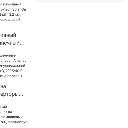
м и
ю
тивный
лнечный
 по
ch Solar
е - Foxtech
ощностью
, 10,2 кВт с
оидальной
ма.
 на
верторы
atin
рторы с
оидальной
6 кВт, 48