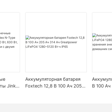
ые
Аккумуляторная батарея
Аккумуля
ты Jinko
Foxtech 12,8 В 100 Ач 205
В 100 Ач
Type
Ач 314 Ач Greatpower
5120 Вт·
90 Вт,
LiFePO4 1280–5120 Вт·ч
хранения
 Вт,
IP65
солнечн