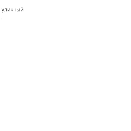
 автономные
 уличный
ерторы.
ареях,
,
аемый
ью 60 Вт,