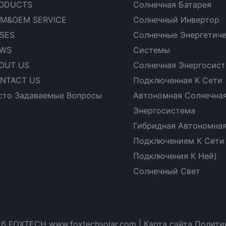
ODUCTS
Солнечная Батарея
M&OEM SERVICE
Солнечный Инвертор
SES
Солнечные Энергетич
WS
Системы
OUT US
Солнечная Энергосист
NTACT US
Подключенная К Сети
сто Задаваемые Вопросы
Автономная Солнечна
Энергосистема
Гибридная Автономная
Подключением К Сети
Подключения К Ней)
Солнечный Свет
26 FOXTECH www.foxtechsolar.com
|
Карта сайта
Полити