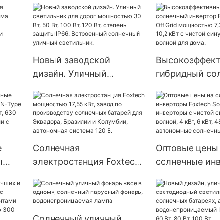
сеть.
солнечным
аккумуляторо
возможность
адаптации для
Новый заводской
Высокоэффек
домашнего
дизайн. Уличный
гибридный со
использования
рная
светильник для дорог
инвертор Foxte
заводской цен
мощностью 30 Вт, 50 Вт,
On Off Grid м
Solar
,
100 Вт, 120 Вт, степень
7,2 кВт, 8,2 кВт
защиты IP66.
чистой синус
а
Встроенный солнечный
волной для до
е
Солнечная
Оптовые цены
уличный светильник.
ы
электростанция Foxtech
солнечные ин
 N-
мощностью 17,55 кВт,
Foxtech Solar L
ью
завод по производству
America: инве
т,
солнечных батарей для
чистой синус
е
Эквадора, Бразилии и
волной, 4 кВт, 
Солнечный уличный