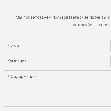
возможность
двусторонние мод
параллельного
двумя батареями.
подключения 9 блоков к
Мы приветствуем пользовательские проекты и 
фотоэлектрической
пожалуйста, посет
системе.
Имя
Компания
Содержание