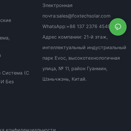
Электронная
почта:
sales@foxtechsolar.com
еские
WhatsApp:
+86 137 2376 4549
Адрес компании:
21-й этаж,
ема,
интеллектуальный индустриальный
я
парк Evoc, высокотехнологичная
улица, № 11, район Гуанмин,
 Система (с
Шэньчжэнь, Китай.
 И Без
ка
конфиденциальности