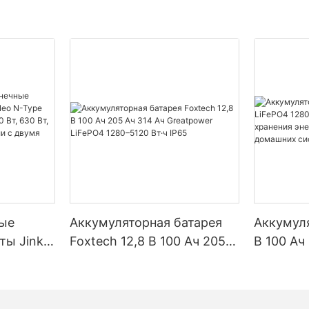
ые
Аккумуляторная батарея
Аккумуля
ты Jinko
Foxtech 12,8 В 100 Ач 205
В 100 Ач
Type
Ач 314 Ач Greatpower
5120 Вт·
90 Вт,
LiFePO4 1280–5120 Вт·ч
хранения
 Вт,
IP65
солнечн