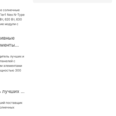
остью 100
Вт, 18 В, 32
омашних
тивные
ементы
r1 Neo N-
щностью
 630 Вт,
оронние
мя
 лучших и
лнечных
ическими