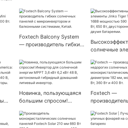
BDV мощностью 560-580
Foxtech мощн
Вт, двусторонние, с
Вт, 120 Вт, 160 
: 30
двойным стеклом.
ячейки, для д
Вт,
систем.
Foxtech Balcony System
Высокоэффек
— производитель гибких
tech
солнечные эл
солнечных панелей с
ью
Jinko Tiger Tie
микроинвертором и
 Вт.
Type 16BB мо
балконными системами,
590 Вт, 620 Вт,
Китай.
650 Вт, двуст
модули с дву
Новинка, пользующаяся
Foxtech —
батареями.
ры
большим спросом!
производитель
Инвертор для солнечной
недорогих со
с
энергии MPPT 3,6 кВт 6,2
панелей с
ьной
кВт 48 В, автономный
монокристалл