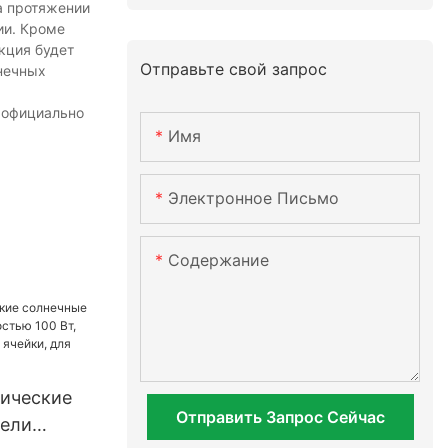
а протяжении
ии. Кроме
кция будет
Отправьте свой запрос
лнечных
н официально
Имя
Электронное Письмо
Содержание
ические
Отправить Запрос Сейчас
нели