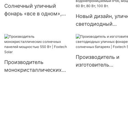
Эквадора, Бразилии и
волной, 4 кВт, 6 кВт
Солнечный уличный
Колумбии, автономная
В, 120/240 В, автон
фонарь «все в одном»,
Новый дизайн, улич
система 120 В.
солнечные инвертор
солнечный парусный
светодиодный
фонарь,
светильник на
водонепроницаемая
солнечных батареях
лампа
алюминиевый,
водонепроницаемы
Производитель и
Производитель
IP66, мощностью 60 
изготовитель
монокристаллических
80 Вт, 100 Вт.
светодиодных улич
солнечных панелей
фонарей на солнечн
мощностью 550 Вт |
батареях | Foxtech S
Foxtech Solar