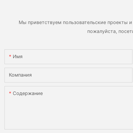
возможность
двусторонние мод
параллельного
двумя батареями.
подключения 9 блоков к
Мы приветствуем пользовательские проекты и 
фотоэлектрической
пожалуйста, посет
системе.
Имя
Компания
Содержание