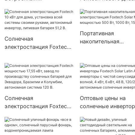
интеллектуальный
«все в одном» на
светодиодный уличный
солнечных батареях
светильник на
Вт, 60 Вт, 80 Вт, 100 
солнечных батареях —
со встроенным
Портативная
Солнечная
продукция серии G |
светодиодом.
накопительная
электростанция Foxtech
Foxtech Solar
электростанция Fox
10 кВт для дома,
Solar Mini мощност
установка всей системы
500 Вт, 1000 Вт, 1500
своими руками,
автономный инвертор,
литиевая батарея 51,2 В.
Солнечная
Оптовые цены на
электростанция Foxtech
солнечные инверто
мощностью 17,55 кВт,
Foxtech Solar Latin
завод по производству
America: инверторы 
солнечных батарей для
чистой синусоидал