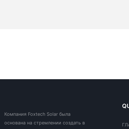
QU
Компания Foxtech Solar была
основана на стремлении создать в
ГЛ