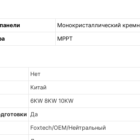
 панели
Монокристаллический кремн
ра
MPPT
Нет
Китай
6KW 8KW 10KW
одготовки
Да
Foxtech/OEM/Нейтральный