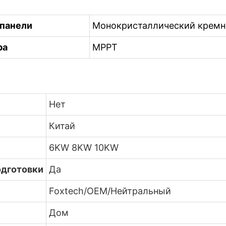
 панели
Монокристаллический кремн
ра
MPPT
Нет
Китай
6KW 8KW 10KW
одготовки
Да
Foxtech/OEM/Нейтральный
Дом