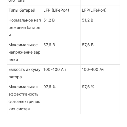
ого тока
Типы батарей
LFP (LiFePo4)
LFP(LiFePo4)
Нормальное нап
51,2 В
51,2 В
ряжение батаре
и
Максимальное
57,6 В
57,6 В
напряжение зар
ядки
Емкость аккуму
100-400 Ач
100-400 Ач
лятора
Максимальная
97,6 %
97,6 %
эффективность
фотоэлектричес
ких систем