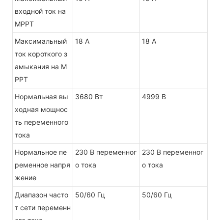
входной ток на
MPPT
Максимальный
18 А
18 А
ток короткого з
амыкания на M
PPT
Нормальная вы
3680 Вт
4999 В
ходная мощнос
ть переменного
тока
Нормальное пе
230 В переменног
230 В переменног
ременное напря
о тока
о тока
жение
Диапазон часто
50/60 Гц
50/60 Гц
т сети переменн