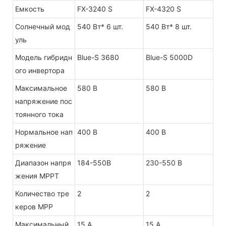
Емкость
FX-3240 S
FX-4320 S
Солнечный мод
540 Вт* 6 шт.
540 Вт* 8 шт.
уль
Модель гибридн
Blue-S 3680
Blue-S 5000D
ого инвертора
Максимальное
580 В
580 В
напряжение пос
тоянного тока
Нормальное нап
400 В
400 В
ряжение
Диапазон напря
184-550В
230-550 В
жения MPPT
Количество тре
2
2
керов MPP
Максимальный
15 А
15 А